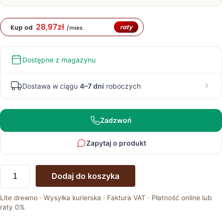
28,97
zł
raty
Kup od
/mies.
Dostępne z magazynu
Dostawa w ciągu
4–7 dni
roboczych
Zadzwoń
Zapytaj o produkt
ilość
Dodaj do koszyka
Stolik
okrągły
Lite drewno · Wysyłka kurierska · Faktura VAT · Płatność online lub
z
raty 0%
drewna