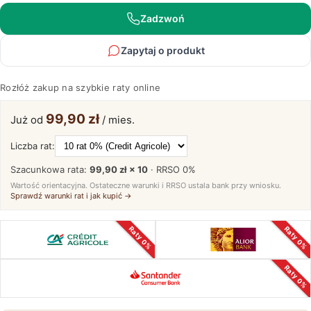
70
cm
Zadzwoń
Basic
Zapytaj o produkt
Rozłóż zakup na szybkie raty online
99,90 zł
Już od
/ mies.
Liczba rat:
Szacunkowa rata:
99,90 zł × 10
· RRSO
0%
Wartość orientacyjna. Ostateczne warunki i RRSO ustala bank przy wniosku.
Sprawdź warunki rat i jak kupić →
Raty 0%
Raty 0%
Raty 0%