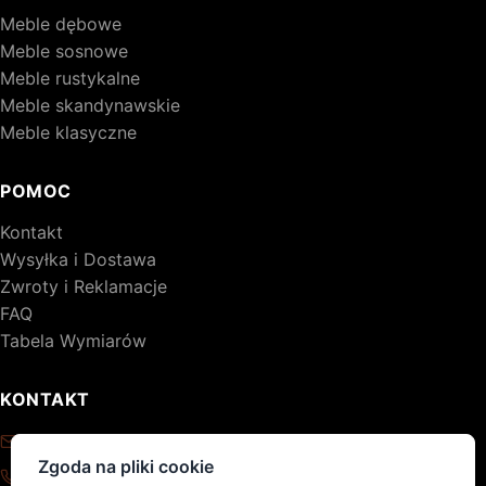
Meble dębowe
Meble sosnowe
Meble rustykalne
Meble skandynawskie
Meble klasyczne
POMOC
Kontakt
Wysyłka i Dostawa
Zwroty i Reklamacje
FAQ
Tabela Wymiarów
KONTAKT
kontakt@drewniane-meble.pl
Zgoda na pliki cookie
+48 795 776 620