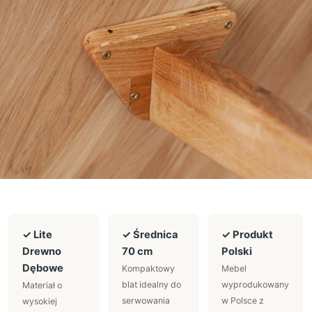
✓ Lite
✓ Średnica
✓ Produkt
Drewno
70 cm
Polski
Dębowe
Kompaktowy
Mebel
blat idealny do
wyprodukowany
Materiał o
serwowania
w Polsce z
wysokiej