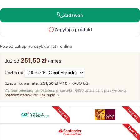
Zadzwoń
Zapytaj o produkt
Rozłóż zakup na szybkie raty online
251,50 zł
Już od
/ mies.
Liczba rat:
Szacunkowa rata:
251,50 zł × 10
· RRSO
0%
Wartość orientacyjna. Ostateczne warunki i RRSO ustala bank przy wniosku.
Sprawdź warunki rat i jak kupić →
Raty 0%
Raty 0%
Raty 0%