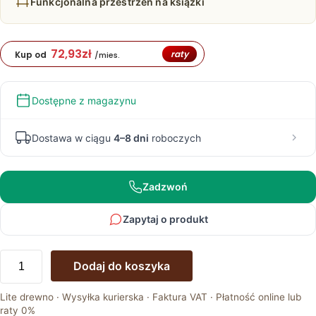
Funkcjonalna przestrzeń na książki
72,93
zł
raty
Kup od
/mies.
Dostępne z magazynu
Dostawa w ciągu
4–8 dni
roboczych
Zadzwoń
Zapytaj o produkt
ilość
Dodaj do koszyka
Regał
loftowy
Lite drewno · Wysyłka kurierska · Faktura VAT · Płatność online lub
Westa
raty 0%