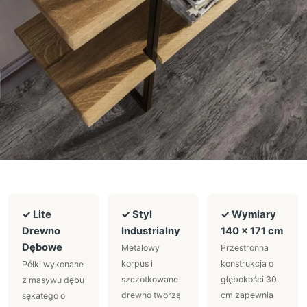
✓ Lite
✓ Styl
✓ Wymiary
Drewno
Industrialny
140 × 171 cm
Dębowe
Metalowy
Przestronna
korpus i
konstrukcja o
Półki wykonane
szczotkowane
głębokości 30
z masywu dębu
drewno tworzą
cm zapewnia
sękatego o