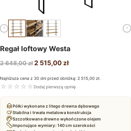
‹
›
Regał loftowy Westa
Pierwotna
Aktualna
2 515,00
zł
2 648,00
zł
cena
cena
Najniższa cena z 30 dni przed obniżką:
2 515,00
zł
.
wynosiła:
wynosi:
☆
☆
☆
☆
☆
Dodaj pierwszą opinię
2
2
648,00 zł.
515,00 zł.
Półki wykonane z litego drewna dębowego
Stabilna i trwała metalowa konstrukcja
Szczotkowane drewno wykończone olejem
Imponujące wymiary: 140 cm szerokości