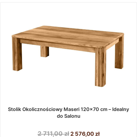
679,00 zł
Opcje
można
wybrać
na
stronie
produktu
Stolik Okolicznościowy Maseri 120×70 cm – Idealny
do Salonu
Pierwotna
Aktualna
2 711,00
zł
2 576,00
zł