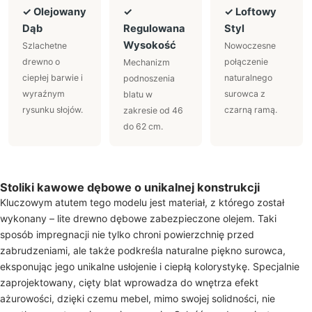
✓ Olejowany
✓
✓ Loftowy
Dąb
Regulowana
Styl
Wysokość
Szlachetne
Nowoczesne
drewno o
połączenie
Mechanizm
ciepłej barwie i
naturalnego
podnoszenia
wyraźnym
surowca z
blatu w
rysunku słojów.
czarną ramą.
zakresie od 46
do 62 cm.
Stoliki kawowe dębowe o unikalnej konstrukcji
Kluczowym atutem tego modelu jest materiał, z którego został
wykonany – lite drewno dębowe zabezpieczone olejem. Taki
sposób impregnacji nie tylko chroni powierzchnię przed
zabrudzeniami, ale także podkreśla naturalne piękno surowca,
eksponując jego unikalne usłojenie i ciepłą kolorystykę. Specjalnie
zaprojektowany, cięty blat wprowadza do wnętrza efekt
ażurowości, dzięki czemu mebel, mimo swojej solidności, nie