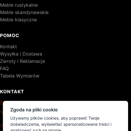
Meble rustykalne
Meble skandynawskie
Meble klasyczne
POMOC
Kontakt
Wysyłka i Dostawa
Zwroty i Reklamacje
FAQ
Tabela Wymiarów
KONTAKT
kontakt@drewniane-meble.pl
Zgoda na pliki cookie
+48 795 776 620
Używamy plików cookies, aby poprawić Twoje
Pon - Pt: 8:00 - 17:00
doświadczenia, wyświetlać spersonalizowane treści i
Sob - Nd: nieczynne
analizować ruch na stronie.