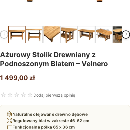
‹
›
Ażurowy Stolik Drewniany z
Podnoszonym Blatem – Velnero
1 499,00
zł
☆
☆
☆
☆
☆
Dodaj pierwszą opinię
Naturalne olejowane drewno dębowe
Regulowany blat w zakresie 46-62 cm
Funkcjonalna półka 65 x 36 cm