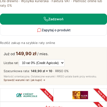
Lite drewno · Wysyłka kurierska · Faktura VAT · Płatność online lub
Drewniany
raty 0%
z
Podnoszonym
Blatem
Zadzwoń
–
Velnero
Zapytaj o produkt
Rozłóż zakup na szybkie raty online
149,90 zł
Już od
/ mies.
Liczba rat:
Szacunkowa rata:
149,90 zł × 10
· RRSO
0%
Wartość orientacyjna. Ostateczne warunki i RRSO ustala bank przy wniosku.
Sprawdź warunki rat i jak kupić →
Raty 0%
Raty 0%