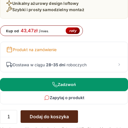
Unikalny ażurowy design loftowy
Szybki i prosty samodzielny montaż
43,47
zł
raty
Kup od
/mies.
Produkt na zamówienie
Dostawa w ciągu
28–35 dni
roboczych
Zadzwoń
Zapytaj o produkt
ilość
Dodaj do koszyka
Ażurowy
Stolik