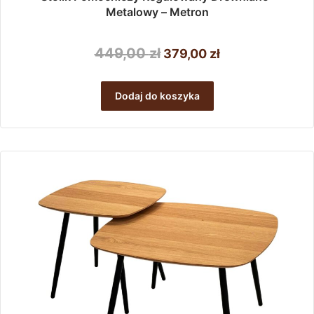
Metalowy – Metron
Pierwotna
Aktualna
449,00
zł
379,00
zł
cena
cena
wynosiła:
wynosi:
Dodaj do koszyka
449,00 zł.
379,00 zł.