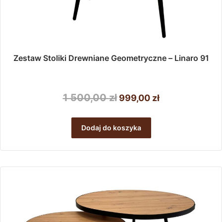
Zestaw Stoliki Drewniane Geometryczne – Linaro 91
Pierwotna
Aktualna
1 500,00
zł
999,00
zł
cena
cena
wynosiła:
wynosi:
Dodaj do koszyka
1
999,00 zł.
500,00 zł.