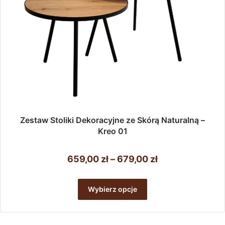
Zestaw Stoliki Dekoracyjne ze Skórą Naturalną –
Kreo 01
Zakres
659,00
zł
–
679,00
zł
cen:
Ten
od
produkt
Wybierz opcje
ma
659,00 zł
wiele
do
wariantów.