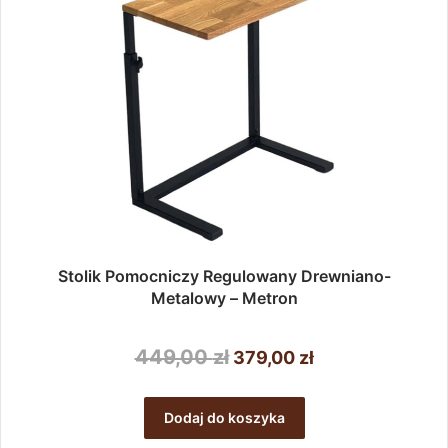
stronie
produktu
Stolik Pomocniczy Regulowany Drewniano-
Metalowy – Metron
Pierwotna
Aktualna
449,00
zł
379,00
zł
cena
cena
wynosiła:
wynosi:
Dodaj do koszyka
449,00 zł.
379,00 zł.