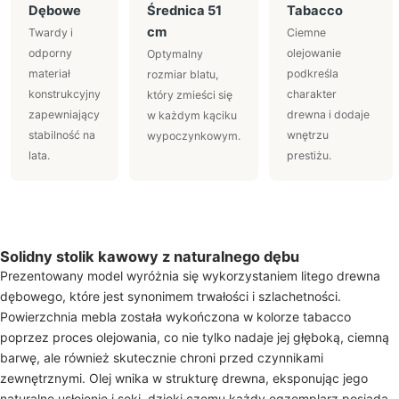
Dębowe
Średnica 51
Tabacco
cm
Twardy i
Ciemne
odporny
olejowanie
Optymalny
materiał
podkreśla
rozmiar blatu,
konstrukcyjny
charakter
który zmieści się
zapewniający
drewna i dodaje
w każdym kąciku
stabilność na
wnętrzu
wypoczynkowym.
lata.
prestiżu.
Solidny stolik kawowy z naturalnego dębu
Prezentowany model wyróżnia się wykorzystaniem litego drewna
dębowego, które jest synonimem trwałości i szlachetności.
Powierzchnia mebla została wykończona w kolorze tabacco
poprzez proces olejowania, co nie tylko nadaje jej głęboką, ciemną
barwę, ale również skutecznie chroni przed czynnikami
zewnętrznymi. Olej wnika w strukturę drewna, eksponując jego
naturalne usłojenie i sęki, dzięki czemu każdy egzemplarz posiada