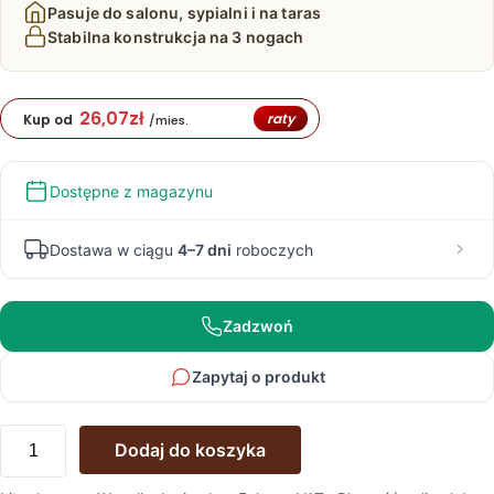
Pasuje do salonu, sypialni i na taras
Stabilna konstrukcja na 3 nogach
26,07
zł
raty
Kup od
/mies.
Dostępne z magazynu
Dostawa w ciągu
4–7 dni
roboczych
Zadzwoń
Zapytaj o produkt
ilość
Dodaj do koszyka
Klasyczny
dębowy