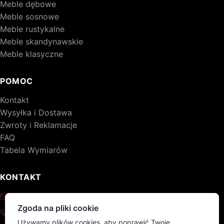
Meble dębowe
Meble sosnowe
Meble rustykalne
Meble skandynawskie
Meble klasyczne
POMOC
Kontakt
Wysyłka i Dostawa
Zwroty i Reklamacje
FAQ
Tabela Wymiarów
KONTAKT
kontakt@drewniane-meble.pl
Zgoda na pliki cookie
+48 795 776 620
Używamy plików cookies, aby poprawić Twoje