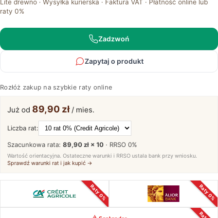
Lite drewno · Wysyłka kurierska · Faktura VAT · Płatność online lub
nowoczesny
raty 0%
stolik
51
cm
Zadzwoń
Asento
Zapytaj o produkt
Rozłóż zakup na szybkie raty online
89,90 zł
Już od
/ mies.
Liczba rat:
Szacunkowa rata:
89,90 zł × 10
· RRSO
0%
Wartość orientacyjna. Ostateczne warunki i RRSO ustala bank przy wniosku.
Sprawdź warunki rat i jak kupić →
Raty 0%
Raty 0%