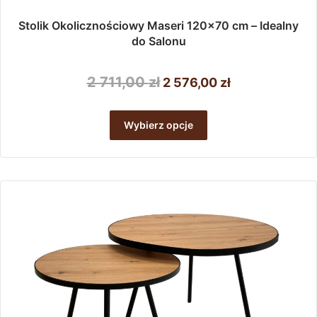
Stolik Okolicznościowy Maseri 120×70 cm – Idealny
do Salonu
Pierwotna
Aktualna
2 711,00
zł
2 576,00
zł
cena
cena
Ten
wynosiła:
wynosi:
produkt
Wybierz opcje
ma
2
2
wiele
711,00 zł.
576,00 zł.
wariantów.
Opcje
można
wybrać
na
stronie
produktu