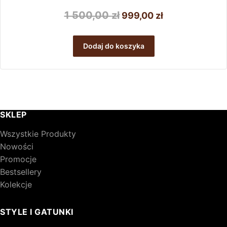
Pierwotna
Aktualna
1 500,00
zł
999,00
zł
cena
cena
wynosiła:
wynosi:
Dodaj do koszyka
1
999,00 zł.
500,00 zł.
SKLEP
Wszystkie Produkty
Nowości
Promocje
Bestsellery
Kolekcje
STYLE I GATUNKI