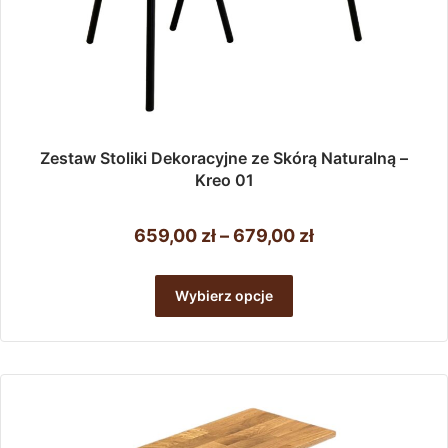
Zestaw Stoliki Dekoracyjne ze Skórą Naturalną –
Kreo 01
Zakres
659,00
zł
–
679,00
zł
cen:
Ten
od
produkt
Wybierz opcje
ma
659,00 zł
wiele
do
wariantów.
679,00 zł
Opcje
można
wybrać
na