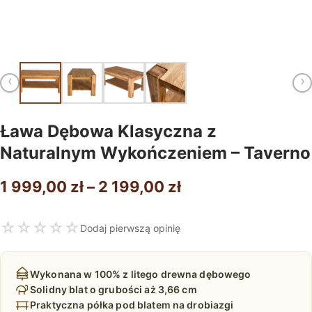
‹
›
Ława Dębowa Klasyczna z
Naturalnym Wykończeniem – Taverno
Zakres
1 999,00
zł
–
2 199,00
zł
cen:
☆
☆
☆
☆
☆
Dodaj pierwszą opinię
od
1
Wykonana w 100% z litego drewna dębowego
999,00 zł
Solidny blat o grubości aż 3,66 cm
Praktyczna półka pod blatem na drobiazgi
do