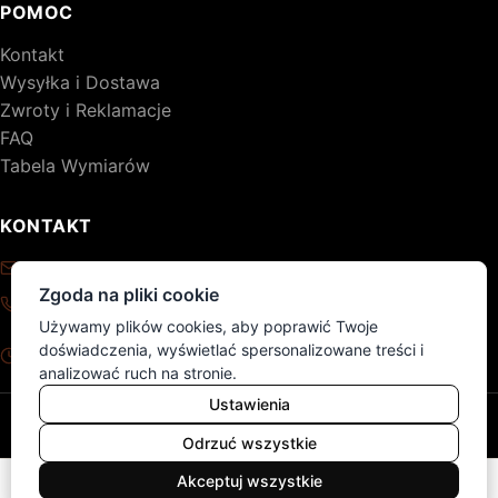
POMOC
Kontakt
Wysyłka i Dostawa
Zwroty i Reklamacje
FAQ
Tabela Wymiarów
KONTAKT
kontakt@drewniane-meble.pl
Zgoda na pliki cookie
+48 795 776 620
Używamy plików cookies, aby poprawić Twoje
Pon - Pt: 8:00 - 17:00
doświadczenia, wyświetlać spersonalizowane treści i
Sob - Nd: nieczynne
analizować ruch na stronie.
Ustawienia
© 2026 DM. Wszelkie prawa zastrzeżone.
Polityka Prywatności
Regulamin
Mapa produktów
Odrzuć wszystkie
0
Akceptuj wszystkie