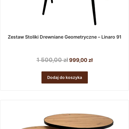
Zestaw Stoliki Drewniane Geometryczne – Linaro 91
Pierwotna
Aktualna
1 500,00
zł
999,00
zł
cena
cena
wynosiła:
wynosi:
Dodaj do koszyka
1
999,00 zł.
500,00 zł.