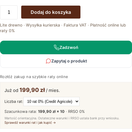
ilość
Dodaj do koszyka
Ława
Dębowa
Lite drewno · Wysyłka kurierska · Faktura VAT · Płatność online lub
Klasyczna
raty 0%
z
Naturalnym
Wykończeniem
Zadzwoń
–
Taverno
Zapytaj o produkt
Rozłóż zakup na szybkie raty online
199,90 zł
Już od
/ mies.
Liczba rat:
Szacunkowa rata:
199,90 zł × 10
· RRSO
0%
Wartość orientacyjna. Ostateczne warunki i RRSO ustala bank przy wniosku.
Sprawdź warunki rat i jak kupić →