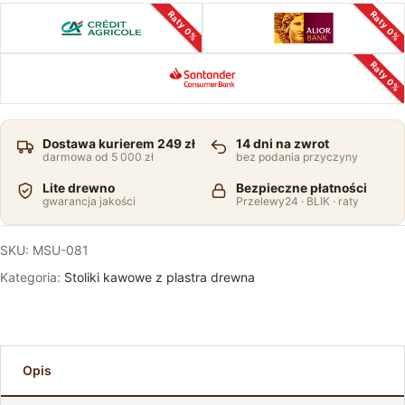
Raty 0%
Raty 0%
Raty 0%
Dostawa kurierem 249 zł
14 dni na zwrot
darmowa od 5 000 zł
bez podania przyczyny
Lite drewno
Bezpieczne płatności
gwarancja jakości
Przelewy24 · BLIK · raty
SKU:
MSU-081
Kategoria:
Stoliki kawowe z plastra drewna
Opis