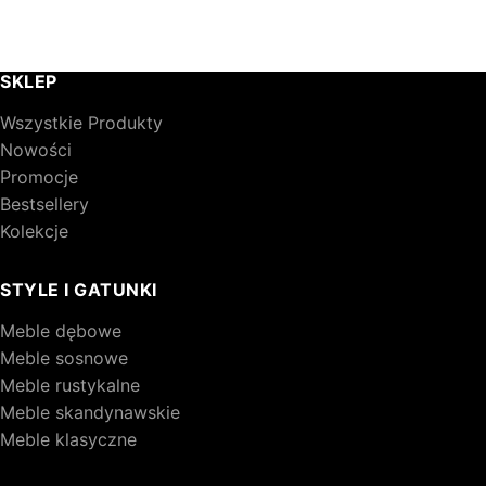
wariantów.
679,00 zł
Opcje
można
wybrać
SKLEP
na
stronie
Wszystkie Produkty
produktu
Nowości
Promocje
Bestsellery
Kolekcje
STYLE I GATUNKI
Meble dębowe
Meble sosnowe
Meble rustykalne
Meble skandynawskie
Meble klasyczne