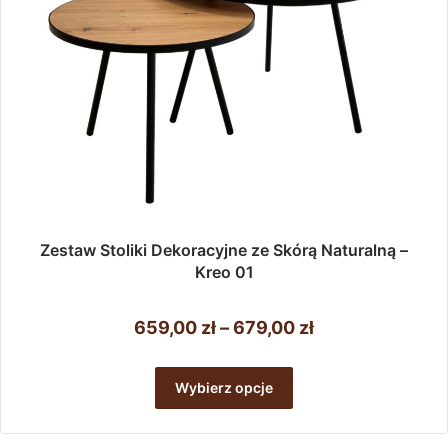
Zestaw Stoliki Dekoracyjne ze Skórą Naturalną –
Kreo 01
Zakres
659,00
zł
–
679,00
zł
cen:
Ten
od
produkt
Wybierz opcje
ma
659,00 zł
wiele
do