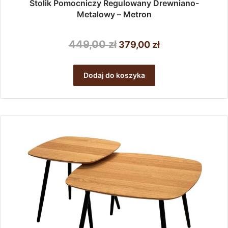
Stolik Pomocniczy Regulowany Drewniano-
Metalowy – Metron
Pierwotna
Aktualna
449,00
zł
379,00
zł
cena
cena
wynosiła:
wynosi:
Dodaj do koszyka
449,00 zł.
379,00 zł.