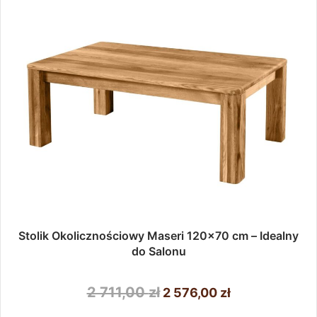
Stolik Okolicznościowy Maseri 120×70 cm – Idealny
do Salonu
Pierwotna
Aktualna
2 711,00
zł
2 576,00
zł
cena
cena
Ten