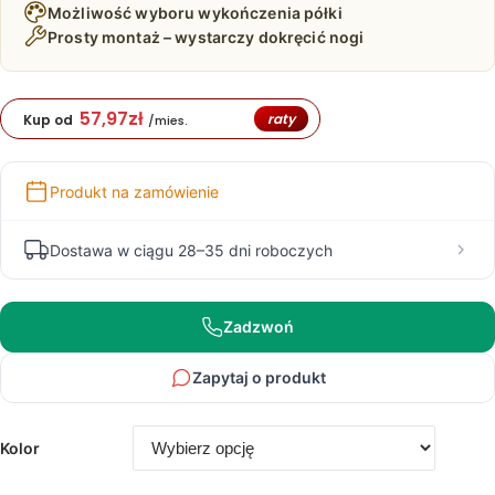
Możliwość wyboru wykończenia półki
2
Prosty montaż – wystarczy dokręcić nogi
199,00 zł
57,97
zł
raty
Kup od
/mies.
Produkt na zamówienie
Dostawa w ciągu 28–35 dni roboczych
Zadzwoń
Zapytaj o produkt
Kolor