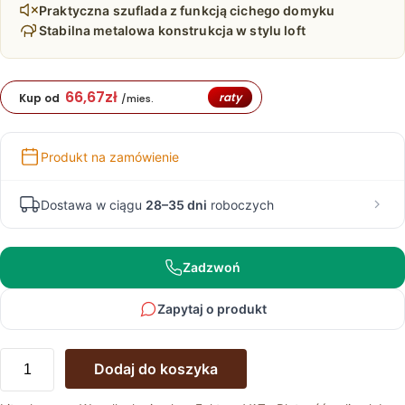
Praktyczna szuflada z funkcją cichego domyku
Stabilna metalowa konstrukcja w stylu loft
66,67
zł
raty
Kup od
/mies.
Produkt na zamówienie
Dostawa w ciągu
28–35 dni
roboczych
Zadzwoń
Zapytaj o produkt
ilość
Dodaj do koszyka
Stolik
Dębowy