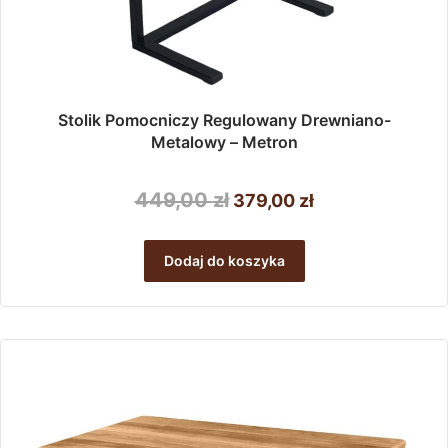
Stolik Pomocniczy Regulowany Drewniano-
Metalowy – Metron
Pierwotna
Aktualna
449,00
zł
379,00
zł
cena
cena
wynosiła:
wynosi:
Dodaj do koszyka
449,00 zł.
379,00 zł.