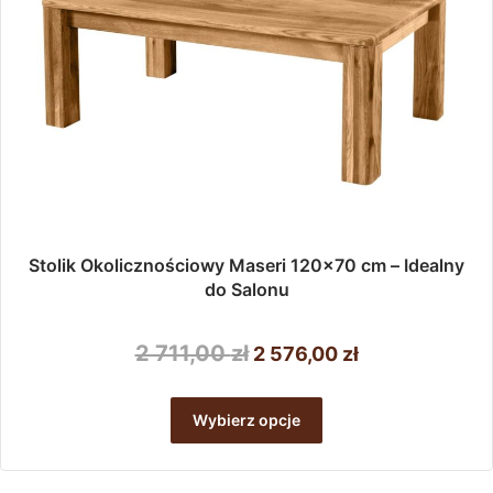
Stolik Okolicznościowy Maseri 120×70 cm – Idealny
do Salonu
Pierwotna
Aktualna
2 711,00
zł
2 576,00
zł
cena
cena
Ten
wynosiła:
wynosi:
produkt
Wybierz opcje
ma
2
2
wiele
711,00 zł.
576,00 zł.
wariantów.