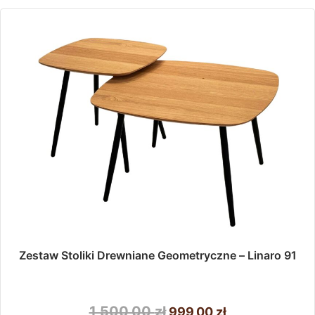
Opcje
można
wybrać
na
stronie
produktu
Zestaw Stoliki Drewniane Geometryczne – Linaro 91
Pierwotna
Aktualna
1 500,00
zł
999,00
zł