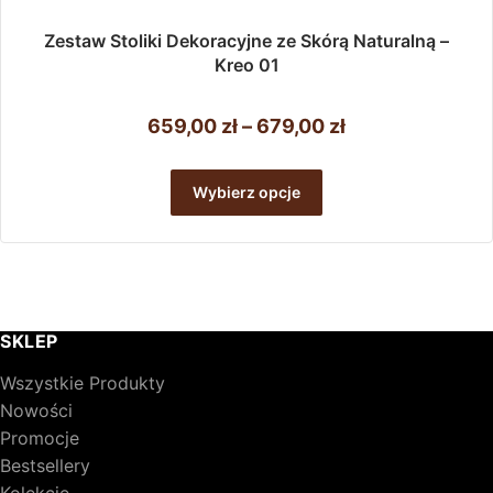
Zestaw Stoliki Dekoracyjne ze Skórą Naturalną –
Kreo 01
Zakres
659,00
zł
–
679,00
zł
cen:
Ten
od
produkt
Wybierz opcje
ma
659,00 zł
wiele
do
wariantów.
679,00 zł
Opcje
można
wybrać
SKLEP
na
stronie
Wszystkie Produkty
produktu
Nowości
Promocje
Bestsellery
Kolekcje