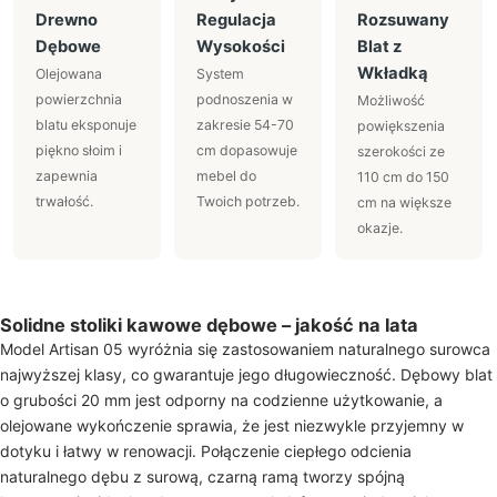
Drewno
Regulacja
Rozsuwany
Dębowe
Wysokości
Blat z
Wkładką
Olejowana
System
powierzchnia
podnoszenia w
Możliwość
blatu eksponuje
zakresie 54-70
powiększenia
piękno słoim i
cm dopasowuje
szerokości ze
zapewnia
mebel do
110 cm do 150
trwałość.
Twoich potrzeb.
cm na większe
okazje.
Solidne stoliki kawowe dębowe – jakość na lata
Model Artisan 05 wyróżnia się zastosowaniem naturalnego surowca
najwyższej klasy, co gwarantuje jego długowieczność. Dębowy blat
o grubości 20 mm jest odporny na codzienne użytkowanie, a
olejowane wykończenie sprawia, że jest niezwykle przyjemny w
dotyku i łatwy w renowacji. Połączenie ciepłego odcienia
naturalnego dębu z surową, czarną ramą tworzy spójną