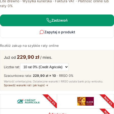
Lite drewno · Wysyłka kurierska · Faktura VAT · Płatność online lub
Rozsuwany
raty 0%
z
Szufladą
i
Zadzwoń
Wkładką
40
Zapytaj o produkt
cm
–
Rozłóż zakup na szybkie raty online
Artisan
05
229,90 zł
Już od
/ mies.
Liczba rat:
Szacunkowa rata:
229,90 zł × 10
· RRSO
0%
Wartość orientacyjna. Ostateczne warunki i RRSO ustala bank przy wniosku.
Sprawdź warunki rat i jak kupić →
Raty 0%
Raty 0%