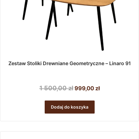
Zestaw Stoliki Drewniane Geometryczne – Linaro 91
Pierwotna
Aktualna
1 500,00
zł
999,00
zł
cena
cena
wynosiła:
wynosi:
Dodaj do koszyka
1
999,00 zł.
500,00 zł.