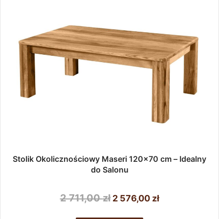
Stolik Okolicznościowy Maseri 120×70 cm – Idealny
do Salonu
Pierwotna
Aktualna
2 711,00
zł
2 576,00
zł
cena
cena
Ten