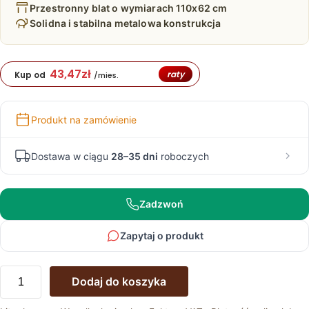
Przestronny blat o wymiarach 110x62 cm
Solidna i stabilna metalowa konstrukcja
43,47
zł
raty
Kup od
/mies.
Produkt na zamówienie
Dostawa w ciągu
28–35 dni
roboczych
Zadzwoń
Zapytaj o produkt
ilość
Dodaj do koszyka
Stolik
Dębowy