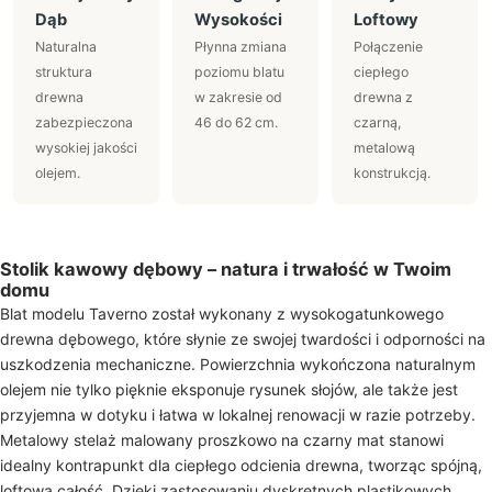
Dąb
Wysokości
Loftowy
Naturalna
Płynna zmiana
Połączenie
struktura
poziomu blatu
ciepłego
drewna
w zakresie od
drewna z
zabezpieczona
46 do 62 cm.
czarną,
wysokiej jakości
metalową
olejem.
konstrukcją.
Stolik kawowy dębowy – natura i trwałość w Twoim
domu
Blat modelu Taverno został wykonany z wysokogatunkowego
drewna dębowego, które słynie ze swojej twardości i odporności na
uszkodzenia mechaniczne. Powierzchnia wykończona naturalnym
olejem nie tylko pięknie eksponuje rysunek słojów, ale także jest
przyjemna w dotyku i łatwa w lokalnej renowacji w razie potrzeby.
Metalowy stelaż malowany proszkowo na czarny mat stanowi
idealny kontrapunkt dla ciepłego odcienia drewna, tworząc spójną,
loftową całość. Dzięki zastosowaniu dyskretnych plastikowych