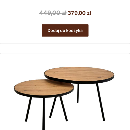
Pierwotna
Aktualna
449,00
zł
379,00
zł
cena
cena
wynosiła:
wynosi:
Dodaj do koszyka
449,00 zł.
379,00 zł.