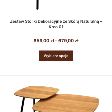
Zestaw Stoliki Dekoracyjne ze Skórą Naturalną –
Kreo 01
Zakres
659,00
zł
–
679,00
zł
cen:
Ten
od
produkt
Wybierz opcje
ma
659,00 zł
wiele
do
wariantów.
679,00 zł
Opcje
można
wybrać
na
stronie
produktu