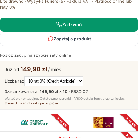
Lite drewno · Wysyłka kurierska · Faktura VAT · Płatność online lub
z
raty 0%
Podnoszonym
Blatem
Nowoczesny
Zadzwoń
–
Taverno
Zapytaj o produkt
Rozłóż zakup na szybkie raty online
149,90 zł
Już od
/ mies.
Liczba rat:
Szacunkowa rata:
149,90 zł × 10
· RRSO
0%
Wartość orientacyjna. Ostateczne warunki i RRSO ustala bank przy wniosku.
Sprawdź warunki rat i jak kupić →
Raty 0%
Raty 0%