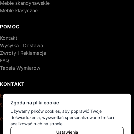
Meble skandynawskie
Meble klasyczne
POMOC
Kontakt
Wysyłka i Dostawa
Zwroty i Reklamacje
FAQ
Tabela Wymiarów
KONTAKT
kontakt@drewniane-meble.pl
Zgoda na pliki cookie
+48 795 776 620
Używamy plików cookies, aby poprawić Twoje
Pon - Pt: 8:00 - 17:00
doświadczenia, wyświetlać spersonalizowane treści i
Sob - Nd: nieczynne
analizować ruch na stronie.
Ustawienia