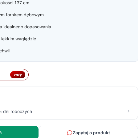
rokości 137 cm
0 zł.
nym fornirem dębowym
la idealnego dopasowania
 lekkim wyglądzie
chwil
raty
e
5 dni roboczych
ń
Zapytaj o produkt