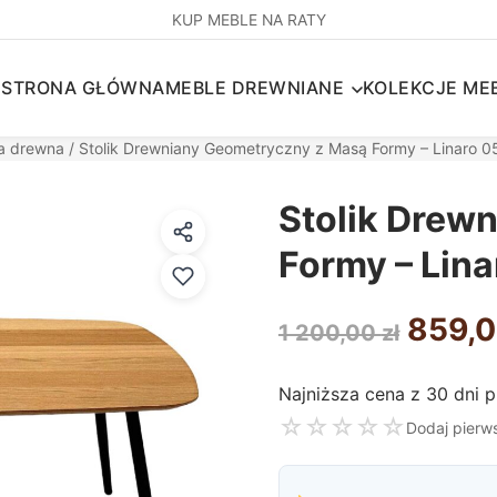
KUP MEBLE NA RATY
STRONA GŁÓWNA
MEBLE DREWNIANE
KOLEKCJE MEB
ra drewna
/ Stolik Drewniany Geometryczny z Masą Formy – Linaro 0
Stolik Drew
Formy – Lina
Pierw
859,
1 200,00
zł
cena
Najniższa cena z 30 dni 
wynos
☆
☆
☆
☆
☆
Dodaj pierw
1