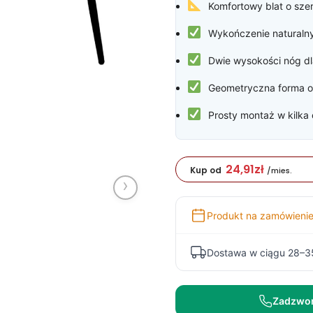
Komfortowy blat o sze
200,0
Wykończenie natural
Dwie wysokości nóg d
Geometryczna forma o
Prosty montaż w kilka 
24,91
zł
Kup od
/mies.
›
Produkt na zamówieni
Dostawa w ciągu 28–3
Zadzwo