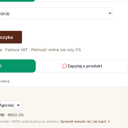
oszyka
a · Faktura VAT · Płatność online lub raty 0%
ń
Zapytaj o produkt
online
 10
· RRSO
0%
warunki i RRSO ustala bank przy wniosku.
Sprawdź warunki rat i jak kupić →