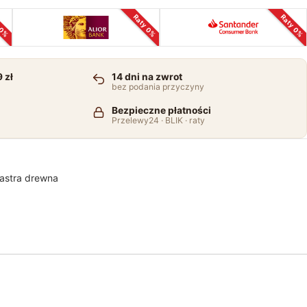
 0%
Raty 0%
Raty 0%
 zł
14 dni na zwrot
bez podania przyczyny
Bezpieczne płatności
Przelewy24 · BLIK · raty
lastra drewna