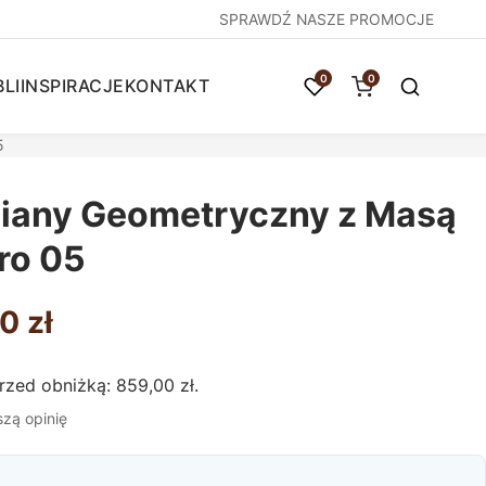
SPRAWDŹ NASZE PROMOCJE
0
0
LI
INSPIRACJE
KONTAKT
5
niany Geometryczny z Masą
ro 05
otna
Aktualna
00
zł
cena
przed obniżką:
859,00
zł
.
iła:
wynosi:
szą opinię
859,00 zł.