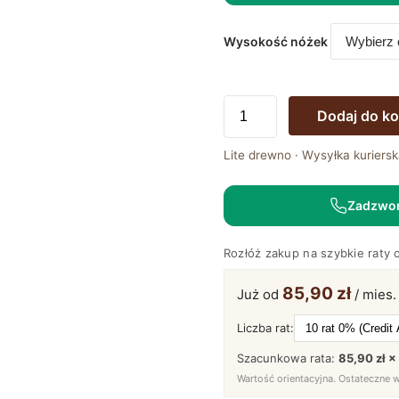
Wysokość nóżek
ilość
Dodaj do k
Stolik
Drewniany
Lite drewno · Wysyłka kuriersk
Geometryczny
z
Zadzwo
Masą
Formy
Rozłóż zakup na szybkie raty 
–
Linaro
85,90 zł
Już od
/ mies.
05
Liczba rat:
Szacunkowa rata:
85,90 zł ×
Wartość orientacyjna. Ostateczne 