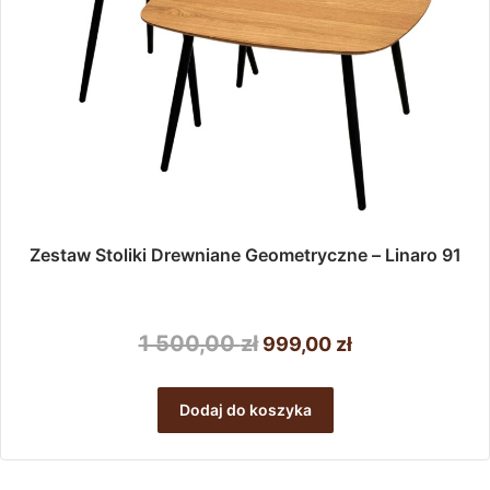
Zestaw Stoliki Drewniane Geometryczne – Linaro 91
Pierwotna
Aktualna
1 500,00
zł
999,00
zł
cena
cena
wynosiła:
wynosi:
Dodaj do koszyka
1
999,00 zł.
500,00 zł.