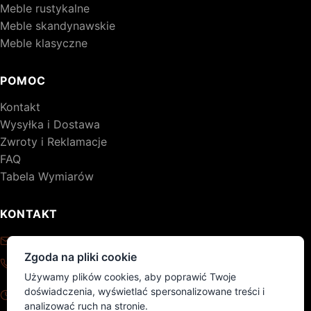
Meble rustykalne
Meble skandynawskie
Meble klasyczne
POMOC
Kontakt
Wysyłka i Dostawa
Zwroty i Reklamacje
FAQ
Tabela Wymiarów
KONTAKT
kontakt@drewniane-meble.pl
Zgoda na pliki cookie
+48 795 776 620
Używamy plików cookies, aby poprawić Twoje
Pon - Pt: 8:00 - 17:00
doświadczenia, wyświetlać spersonalizowane treści i
Sob - Nd: nieczynne
analizować ruch na stronie.