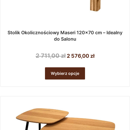
Stolik Okolicznościowy Maseri 120×70 cm – Idealny
do Salonu
Pierwotna
Aktualna
2 711,00
zł
2 576,00
zł
cena
cena
Ten
wynosiła:
wynosi:
produkt
Wybierz opcje
ma
2
2
wiele
711,00 zł.
576,00 zł.
wariantów.
Opcje
można
wybrać
na
stronie
produktu