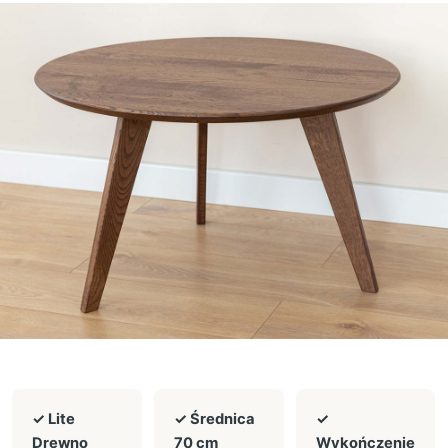
✓ Lite
✓ Średnica
✓
Drewno
70 cm
Wykończenie