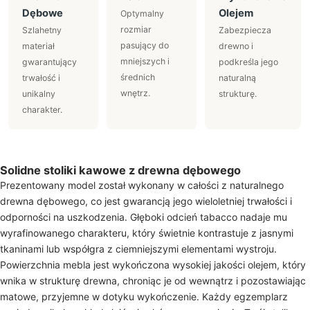
Dębowe
Olejem
Optymalny
rozmiar
Szlahetny
Zabezpiecza
pasujący do
materiał
drewno i
mniejszych i
gwarantujący
podkreśla jego
średnich
trwałość i
naturalną
wnętrz.
unikalny
strukturę.
charakter.
Solidne stoliki kawowe z drewna dębowego
Prezentowany model został wykonany w całości z naturalnego
drewna dębowego, co jest gwarancją jego wieloletniej trwałości i
odporności na uszkodzenia. Głęboki odcień tabacco nadaje mu
wyrafinowanego charakteru, który świetnie kontrastuje z jasnymi
tkaninami lub współgra z ciemniejszymi elementami wystroju.
Powierzchnia mebla jest wykończona wysokiej jakości olejem, który
wnika w strukturę drewna, chroniąc je od wewnątrz i pozostawiając
matowe, przyjemne w dotyku wykończenie. Każdy egzemplarz