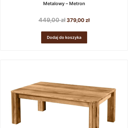
Metalowy – Metron
Pierwotna
Aktualna
449,00
zł
379,00
zł
cena
cena
wynosiła:
wynosi:
Dodaj do koszyka
449,00 zł.
379,00 zł.