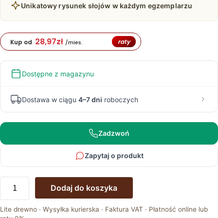
Unikatowy rysunek słojów w każdym egzemplarzu
28,97
zł
raty
Kup od
/mies.
Dostępne z magazynu
Dostawa w ciągu
4–7 dni
roboczych
Zadzwoń
Zapytaj o produkt
ilość
Dodaj do koszyka
Klasyczny
dębowy
Lite drewno · Wysyłka kurierska · Faktura VAT · Płatność online lub
nowoczesny