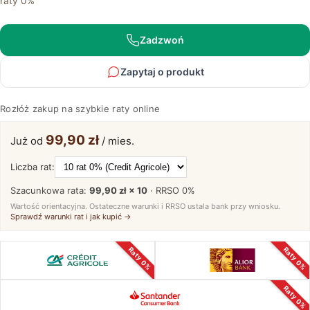
raty 0%
stolik
Basic
Zadzwoń
Zapytaj o produkt
Rozłóż zakup na szybkie raty online
99,90 zł
Już od
/ mies.
Liczba rat:
Szacunkowa rata:
99,90 zł × 10
· RRSO
0%
Wartość orientacyjna. Ostateczne warunki i RRSO ustala bank przy wniosku.
Sprawdź warunki rat i jak kupić →
Raty 0%
Raty 0%
Raty 0%