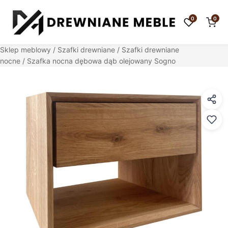
0
0
Sklep meblowy
/
Szafki drewniane
/
Szafki drewniane
nocne
/ Szafka nocna dębowa dąb olejowany Sogno