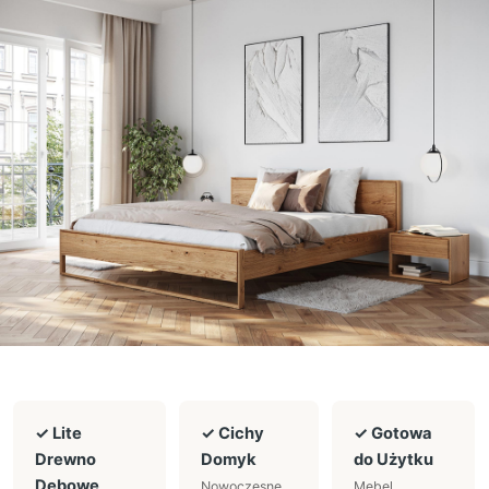
✓ Lite
✓ Cichy
✓ Gotowa
Drewno
Domyk
do Użytku
Dębowe
Nowoczesne
Mebel