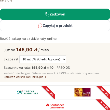
raty 0%
dąb
olejowany
Sogno
Zadzwoń
Zapytaj o produkt
Rozłóż zakup na szybkie raty online
145,90 zł
Już od
/ mies.
Liczba rat:
Szacunkowa rata:
145,90 zł × 10
· RRSO
0%
Wartość orientacyjna. Ostateczne warunki i RRSO ustala bank przy wniosku.
Sprawdź warunki rat i jak kupić →
Raty 0%
Raty 0%
Raty 0%