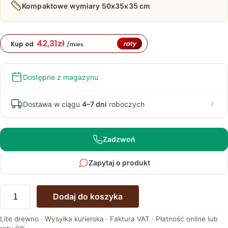
Kompaktowe wymiary 50x35x35 cm
42,31
zł
raty
Kup od
/mies.
Dostępne z magazynu
Dostawa w ciągu
4–7 dni
roboczych
Zadzwoń
Zapytaj o produkt
ilość
Dodaj do koszyka
Szafka
nocna
Lite drewno · Wysyłka kurierska · Faktura VAT · Płatność online lub
dębowa