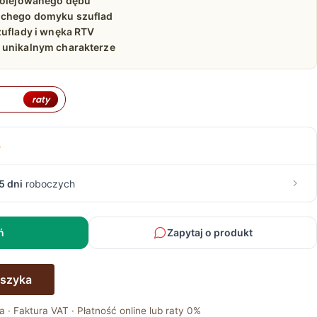
, olejowanego dębu
ichego domyku szuflad
zuflady i wnęka RTV
 unikalnym charakterze
raty
e
5 dni
roboczych
ń
Zapytaj o produkt
oszyka
a · Faktura VAT · Płatność online lub raty 0%