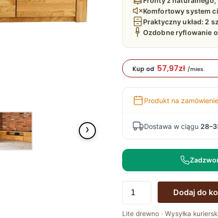
Fronty z naturalnego
Komfortowy system c
Praktyczny układ: 2 s
Ozdobne ryflowanie o
57,97
zł
Kup od
/mies.
Produkt na zamówieni
›
Dostawa w ciągu
28–3
Zadzwo
ilość
Dodaj do k
Szafka
RTV
Lite drewno · Wysyłka kuriersk