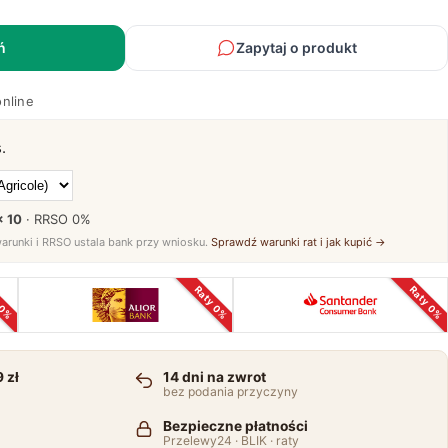
ń
Zapytaj o produkt
online
.
× 10
· RRSO
0%
warunki i RRSO ustala bank przy wniosku.
Sprawdź warunki rat i jak kupić →
 0%
Raty 0%
Raty 0%
 zł
14 dni na zwrot
bez podania przyczyny
Bezpieczne płatności
Przelewy24 · BLIK · raty