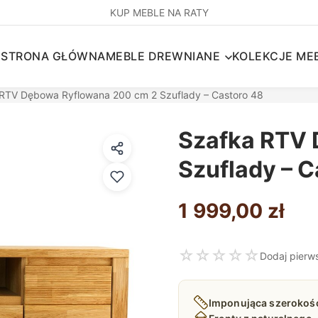
KUP MEBLE NA RATY
STRONA GŁÓWNA
MEBLE DREWNIANE
KOLEKCJE MEB
 RTV Dębowa Ryflowana 200 cm 2 Szuflady – Castoro 48
Szafka RTV 
Szuflady – C
1 999,00
zł
☆
☆
☆
☆
☆
Dodaj pierw
Imponująca szerokoś