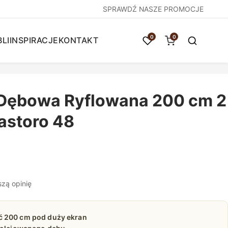
SPRAWDŹ NASZE PROMOCJE
0
0
LI
INSPIRACJE
KONTAKT
Dębowa Ryflowana 200 cm 2
astoro 48
szą opinię
ć 200 cm pod duży ekran