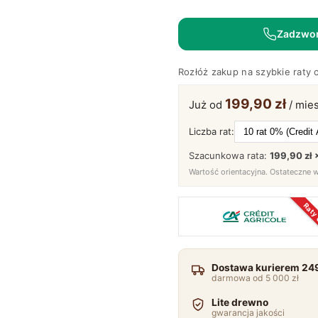
Dębowa
Ryflowana
Zadzwo
200
cm
Rozłóż zakup na szybkie raty 
2
Szuflady
199,90 zł
Już od
/ mies
–
Castoro
Liczba rat:
48
Szacunkowa rata:
199,90 zł 
Wartość orientacyjna. Ostateczne 
Raty
Dostawa kurierem 249
darmowa od 5 000 zł
Lite drewno
gwarancja jakości