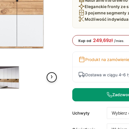
Naturalne lite drewn
Eleganckie fronty ze
3 pojemne segmenty z
Możliwość indywidual
249,69
zł
Kup od
/mies.
Produkt na zamówieni
›
Dostawa w ciągu 4–6 
Zadzwo
Uchwyty