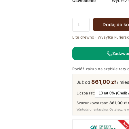
Oświetlenie
ilość
Dodaj do k
Drewniana
szafa
Lite drewno · Wysyłka kuriersk
z
litego
Zadzwo
drewna
K60EF1E
Rozłóż zakup na szybkie raty 
861,00 zł
Już od
/ mies
Liczba rat:
Szacunkowa rata:
861,00 zł 
Wartość orientacyjna. Ostateczne 
Raty