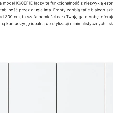
a model K60EF1E łączy tę funkcjonalność z niezwykłą este
abilność przez długie lata. Fronty zdobią tafle białego s
d 300 cm, ta szafa pomieści całą Twoją garderobę, oferują
jną kompozycję idealną do stylizacji minimalistycznych i s