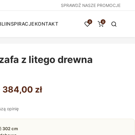
SPRAWDŹ NASZE PROMOCJE
0
0
LI
INSPIRACJE
KONTAKT
afa z litego drewna
Zakres
 384,00
zł
cen:
szą opinię
od
8
ć 302 cm