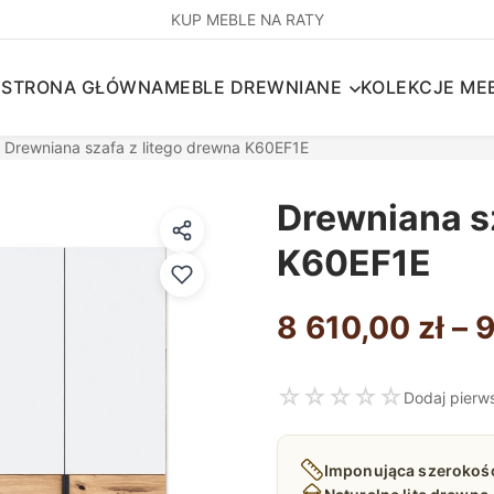
KUP MEBLE NA RATY
STRONA GŁÓWNA
MEBLE DREWNIANE
KOLEKCJE MEB
 Drewniana szafa z litego drewna K60EF1E
Drewniana sz
K60EF1E
8 610,00
zł
–
9
☆
☆
☆
☆
☆
Dodaj pierw
Imponująca szerokoś