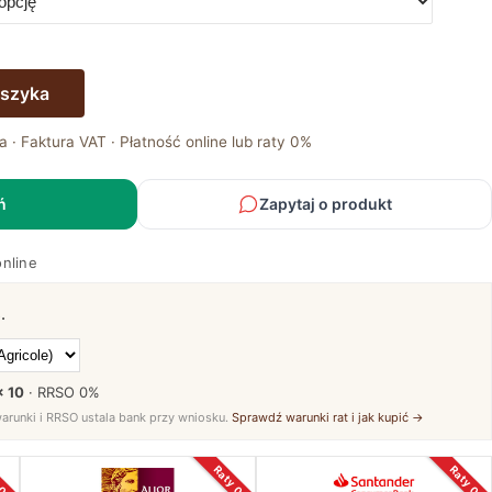
oszyka
a · Faktura VAT · Płatność online lub raty 0%
ń
Zapytaj o produkt
online
.
× 10
· RRSO
0%
warunki i RRSO ustala bank przy wniosku.
Sprawdź warunki rat i jak kupić →
 0%
Raty 0%
Raty 0%