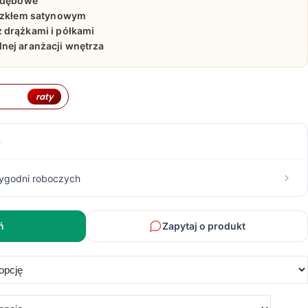
o dębowe
610,00 zł
 szkłem satynowym
 drążkami i półkami
do
nej aranżacji wnętrza
9
raty
384,00 zł
e
tygodni roboczych
ń
Zapytaj o produkt