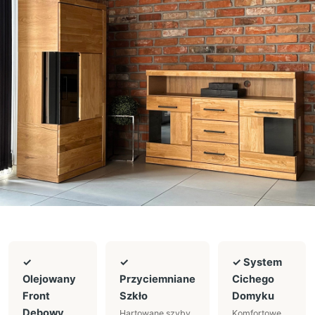
✓
✓
✓ System
Olejowany
Przyciemniane
Cichego
Front
Szkło
Domyku
Dębowy
Hartowane szyby
Komfortowe