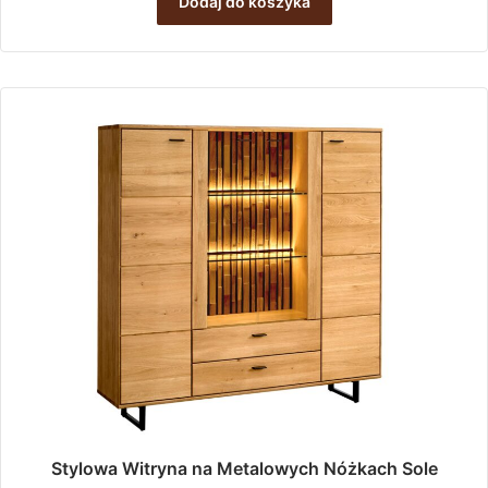
Dodaj do koszyka
6
6
392,00 zł.
072,00 zł.
Stylowa Witryna na Metalowych Nóżkach Sole