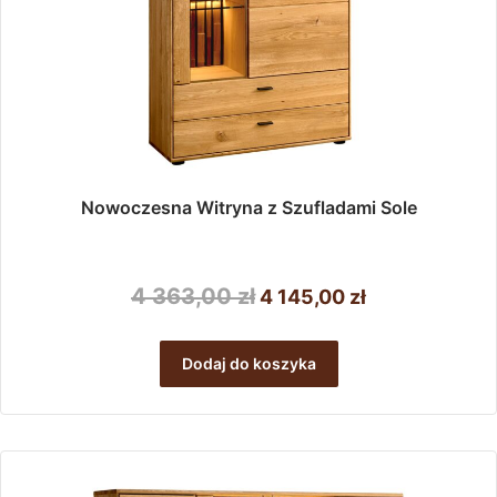
Nowoczesna Witryna z Szufladami Sole
Pierwotna
Aktualna
4 363,00
zł
4 145,00
zł
cena
cena
wynosiła:
wynosi:
Dodaj do koszyka
4
4
363,00 zł.
145,00 zł.