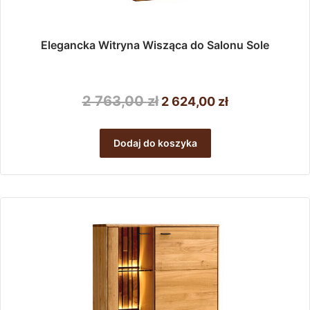
Elegancka Witryna Wisząca do Salonu Sole
Pierwotna
Aktualna
2 763,00
zł
2 624,00
zł
cena
cena
wynosiła:
wynosi:
Dodaj do koszyka
2
2
763,00 zł.
624,00 zł.