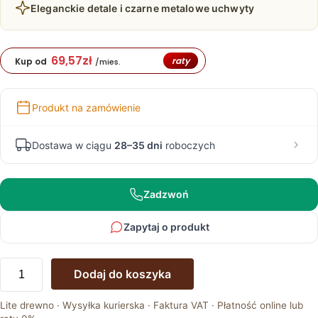
Eleganckie detale i czarne metalowe uchwyty
69,57
zł
raty
Kup od
/mies.
Produkt na zamówienie
Dostawa w ciągu
28–35 dni
roboczych
Zadzwoń
Zapytaj o produkt
ilość
Dodaj do koszyka
Witryna
Dębowa
Lite drewno · Wysyłka kurierska · Faktura VAT · Płatność online lub
Szeroka