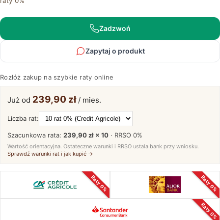
raty 0%
180
cm
–
Zadzwoń
Avero
86
Zapytaj o produkt
Rozłóż zakup na szybkie raty online
239,90 zł
Już od
/ mies.
Liczba rat:
Szacunkowa rata:
239,90 zł × 10
· RRSO
0%
Wartość orientacyjna. Ostateczne warunki i RRSO ustala bank przy wniosku.
Sprawdź warunki rat i jak kupić →
Raty 0%
Raty 0%
Raty 0%