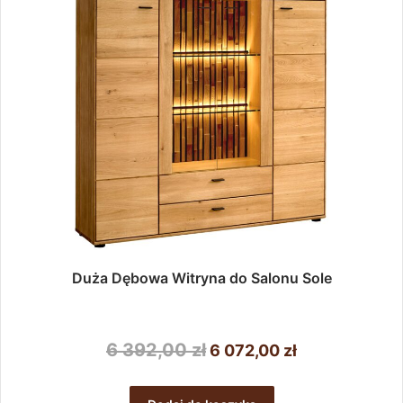
Duża Dębowa Witryna do Salonu Sole
Pierwotna
Aktualna
6 392,00
zł
6 072,00
zł
cena
cena
wynosiła:
wynosi: