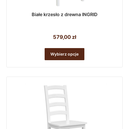
Białe krzesło z drewna INGRID
579,00
zł
Ten
produkt
Wybierz opcje
ma
wiele
wariantów.
Opcje
można
wybrać
na
stronie
produktu