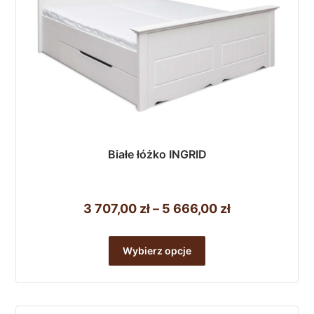
produktu
Białe łóżko INGRID
Zakres
3 707,00
zł
–
5 666,00
zł
cen:
Ten
od
produkt
Wybierz opcje
ma
3
wiele
707,00 zł
wariantów.
do
Opcje