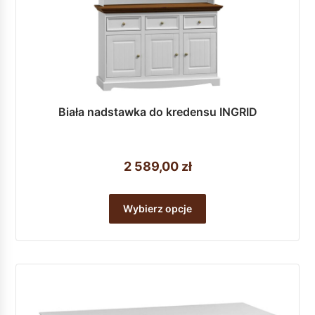
Biała nadstawka do kredensu INGRID
2 589,00
zł
Ten
produkt
Wybierz opcje
ma
wiele
wariantów.
Opcje
można
wybrać
na