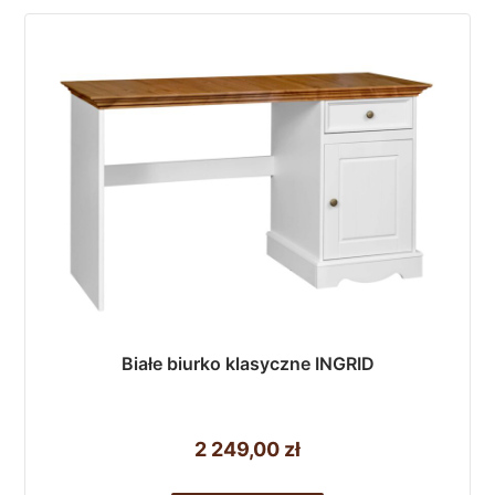
Białe biurko klasyczne INGRID
2 249,00
zł
Ten