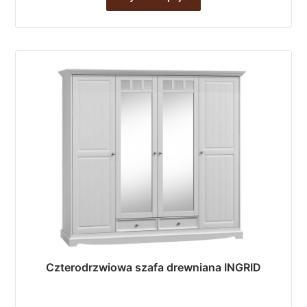
ma
wiele
wariantów.
Opcje
można
wybrać
na
stronie
produktu
Czterodrzwiowa szafa drewniana INGRID