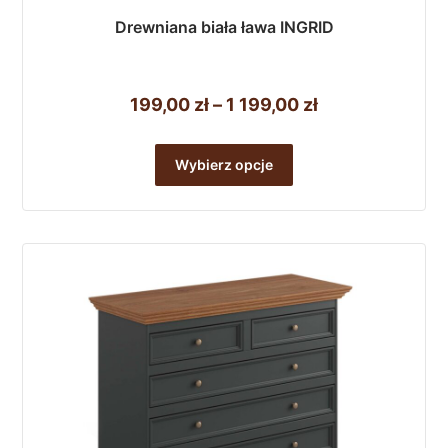
Drewniana biała ława INGRID
Zakres
199,00
zł
–
1 199,00
zł
cen:
Ten
od
produkt
Wybierz opcje
ma
199,00 zł
wiele
do
wariantów.
1
Opcje
można
199,00 zł
wybrać
na
stronie
produktu