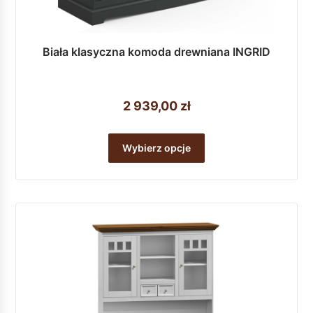
Biała klasyczna komoda drewniana INGRID
2 939,00
zł
Ten
produkt
Wybierz opcje
ma
wiele
wariantów.
Opcje
można
wybrać
na
stronie
produktu