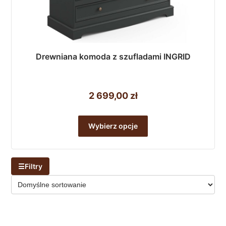
Drewniana komoda z szufladami INGRID
2 699,00
zł
Ten
produkt
Wybierz opcje
ma
wiele
wariantów.
☰
Filtry
Opcje
można
wybrać
na
stronie
produktu