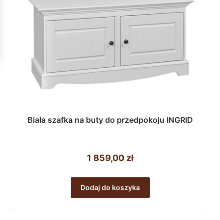
stronie
produktu
Biała szafka na buty do przedpokoju INGRID
1 859,00
zł
Dodaj do koszyka