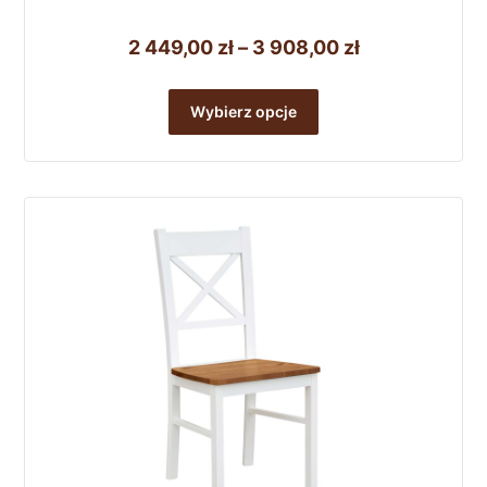
Zakres
2 449,00
zł
–
3 908,00
zł
cen:
Ten
od
produkt
Wybierz opcje
ma
2
wiele
449,00 zł
wariantów.
do
Opcje
można
3
wybrać
908,00 zł
na
stronie
produktu