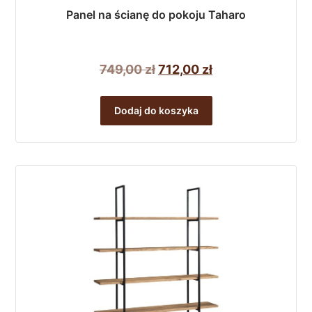
Panel na ścianę do pokoju Taharo
Pierwotna
Aktualna
749,00
zł
712,00
zł
cena
cena
wynosiła:
wynosi:
Dodaj do koszyka
749,00 zł.
712,00 zł.