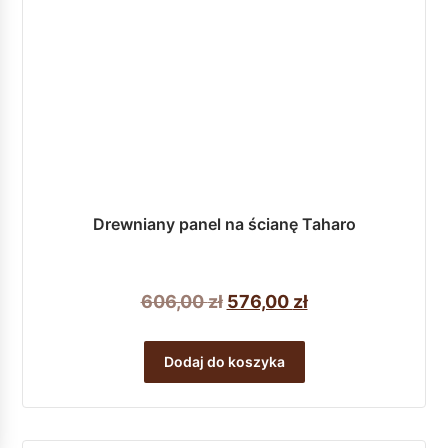
Drewniany panel na ścianę Taharo
Pierwotna
Aktualna
606,00
zł
576,00
zł
cena
cena
wynosiła:
wynosi:
Dodaj do koszyka
606,00 zł.
576,00 zł.