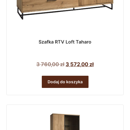
Szafka RTV Loft Taharo
Pierwotna
Aktualna
3 760,00
zł
3 572,00
zł
cena
cena
wynosiła:
wynosi:
Dodaj do koszyka
3
3
760,00 zł.
572,00 zł.