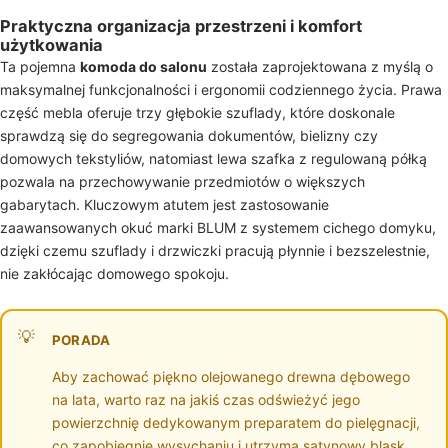
Praktyczna organizacja przestrzeni i komfort
użytkowania
Ta pojemna
komoda do salonu
została zaprojektowana z myślą o
maksymalnej funkcjonalności i ergonomii codziennego życia. Prawa
część mebla oferuje trzy głębokie szuflady, które doskonale
sprawdzą się do segregowania dokumentów, bielizny czy
domowych tekstyliów, natomiast lewa szafka z regulowaną półką
pozwala na przechowywanie przedmiotów o większych
gabarytach. Kluczowym atutem jest zastosowanie
zaawansowanych okuć marki BLUM z systemem cichego domyku,
dzięki czemu szuflady i drzwiczki pracują płynnie i bezszelestnie,
nie zakłócając domowego spokoju.
PORADA
Aby zachować piękno olejowanego drewna dębowego
na lata, warto raz na jakiś czas odświeżyć jego
powierzchnię dedykowanym preparatem do pielęgnacji,
co zapobiegnie wysychaniu i utrzyma satynowy blask.