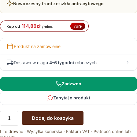
Nowoczesny front ze szkła antracytowego
114,86
zł
raty
Kup od
/mies.
Produkt na zamówienie
Dostawa w ciągu
4–6 tygodni
roboczych
Zadzwoń
Zapytaj o produkt
ilość
Dodaj do koszyka
Drewniana
komoda
Lite drewno · Wysyłka kurierska · Faktura VAT · Płatność online lub
z