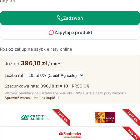
raty 0%
litego
drewna
Eleana
Zadzwoń
1T3L
Zapytaj o produkt
Rozłóż zakup na szybkie raty online
396,10 zł
Już od
/ mies.
Liczba rat:
Szacunkowa rata:
396,10 zł × 10
· RRSO
0%
Wartość orientacyjna. Ostateczne warunki i RRSO ustala bank przy wniosku.
Sprawdź warunki rat i jak kupić →
Raty 0%
Raty 0%
Raty 0%