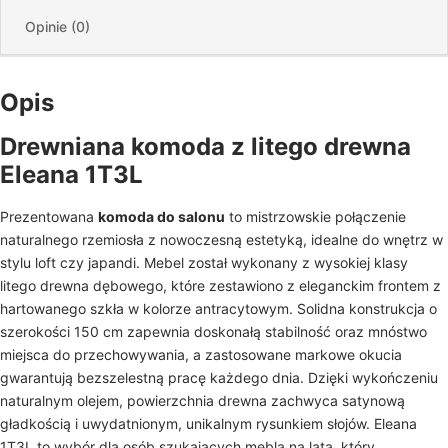
Opinie (0)
Opis
Drewniana komoda z litego drewna
Eleana 1T3L
Prezentowana
komoda do salonu
to mistrzowskie połączenie
naturalnego rzemiosła z nowoczesną estetyką, idealne do wnętrz w
stylu loft czy japandi. Mebel został wykonany z wysokiej klasy
litego drewna dębowego, które zestawiono z eleganckim frontem z
hartowanego szkła w kolorze antracytowym. Solidna konstrukcja o
szerokości 150 cm zapewnia doskonałą stabilność oraz mnóstwo
miejsca do przechowywania, a zastosowane markowe okucia
gwarantują bezszelestną pracę każdego dnia. Dzięki wykończeniu
naturalnym olejem, powierzchnia drewna zachwyca satynową
gładkością i uwydatnionym, unikalnym rysunkiem słojów. Eleana
1T3L to wybór dla osób szukających mebla na lata, który