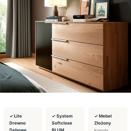
✓ Lite
✓ System
✓ Mebel
Drewno
Softclose
Złożony
Dębowe
BLUM
Komoda