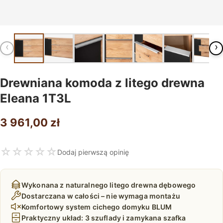
‹
›
Drewniana komoda z litego drewna
Eleana 1T3L
3 961,00
zł
☆
☆
☆
☆
☆
Dodaj pierwszą opinię
Wykonana z naturalnego litego drewna dębowego
Dostarczana w całości – nie wymaga montażu
Komfortowy system cichego domyku BLUM
Praktyczny układ: 3 szuflady i zamykana szafka