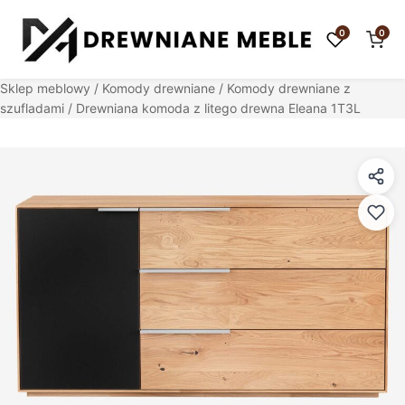
0
0
Sklep meblowy
/
Komody drewniane
/
Komody drewniane z
szufladami
/ Drewniana komoda z litego drewna Eleana 1T3L