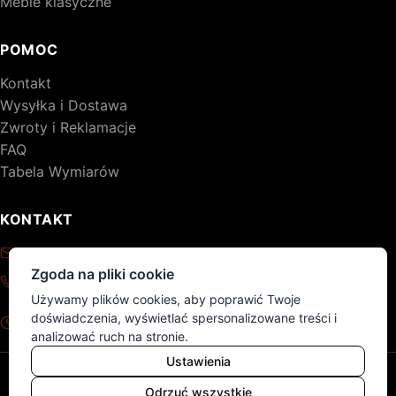
Meble klasyczne
POMOC
Kontakt
Wysyłka i Dostawa
Zwroty i Reklamacje
FAQ
Tabela Wymiarów
KONTAKT
kontakt@drewniane-meble.pl
Zgoda na pliki cookie
+48 795 776 620
Używamy plików cookies, aby poprawić Twoje
Pon - Pt: 8:00 - 17:00
doświadczenia, wyświetlać spersonalizowane treści i
Sob - Nd: nieczynne
analizować ruch na stronie.
Ustawienia
© 2026 DM. Wszelkie prawa zastrzeżone.
Polityka Prywatności
Regulamin
Mapa produktów
Odrzuć wszystkie