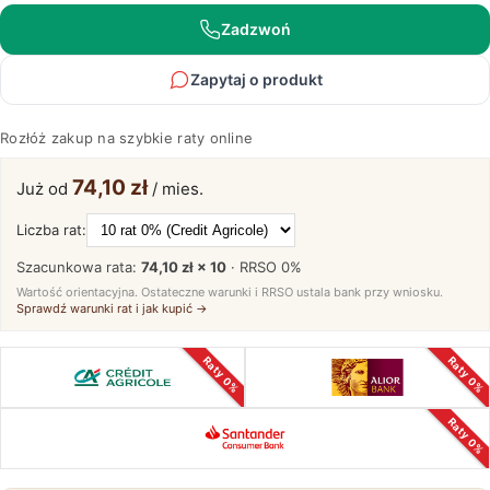
Zadzwoń
Zapytaj o produkt
Rozłóż zakup na szybkie raty online
74,10 zł
Już od
/ mies.
Liczba rat:
Szacunkowa rata:
74,10 zł × 10
· RRSO
0%
Wartość orientacyjna. Ostateczne warunki i RRSO ustala bank przy wniosku.
Sprawdź warunki rat i jak kupić →
Raty 0%
Raty 0%
Raty 0%