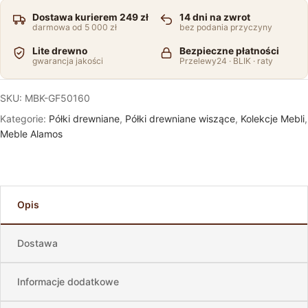
Dostawa kurierem 249 zł
14 dni na zwrot
darmowa od 5 000 zł
bez podania przyczyny
Lite drewno
Bezpieczne płatności
gwarancja jakości
Przelewy24 · BLIK · raty
SKU:
MBK-GF50160
Kategorie:
Półki drewniane
,
Półki drewniane wiszące
,
Kolekcje Mebli
,
Meble Alamos
Opis
Dostawa
Informacje dodatkowe