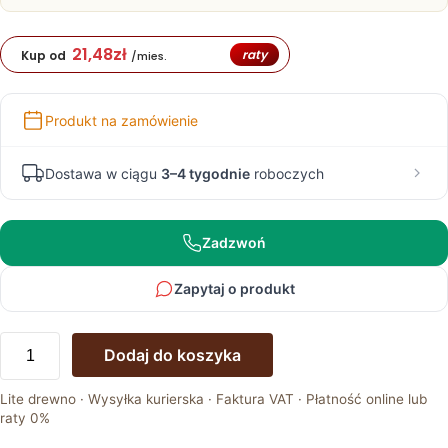
21,48
zł
raty
Kup od
/mies.
Produkt na zamówienie
Dostawa w ciągu
3–4 tygodnie
roboczych
Zadzwoń
Zapytaj o produkt
ilość
Dodaj do koszyka
Półka
Wisząca
Lite drewno · Wysyłka kurierska · Faktura VAT · Płatność online lub
Dębowa
raty 0%
ALAMOS