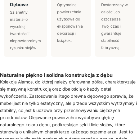
Dębowe
Optymalna
Dostarczany w
powierzchnia
całości, co
Szlahetny
użytkowa do
oszczędza
materiał o
eksponowania
Twój czas i
wysokiej
dekoracji i
gwarantuje
twardości i
książek.
stabilność
niepowtarzalnym
fabryczną.
rysunku słojów.
Naturalne piękno i solidna konstrukcja z dębu
Kolekcja Alamos, do której należy oferowana półka, charakteryzuje
się masywną konstrukcją oraz dbałością o każdy detal
wykończenia. Zastosowanie litego drewna dębowego sprawia, że
mebel jest nie tylko estetyczny, ale przede wszystkim wytrzymały i
stabilny, co jest kluczowe przy przechowywaniu cięższych
przedmiotów. Olejowanie powierzchni wydobywa głębię
naturalnego koloru dębu, podkreślając sęki i linie słojów, które
stanowią o unikalnym charakterze każdego egzemplarza. Jest to
propozycja dla osób ceniących autentyczność surowca, gdzie