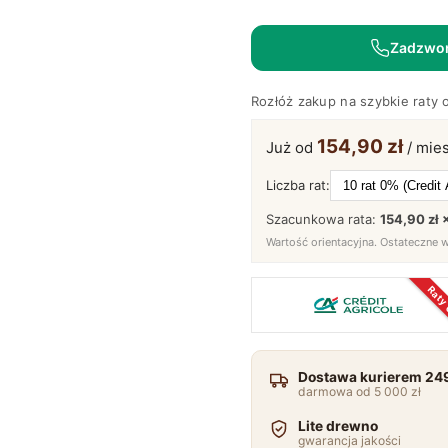
wieszakami
i
Zadzwo
lustrem
do
Rozłóż zakup na szybkie raty 
przedpokoju
INGRID
154,90 zł
Już od
/ mies
Liczba rat:
Szacunkowa rata:
154,90 zł 
Wartość orientacyjna. Ostateczne 
Raty
Dostawa kurierem 249
darmowa od 5 000 zł
Lite drewno
gwarancja jakości