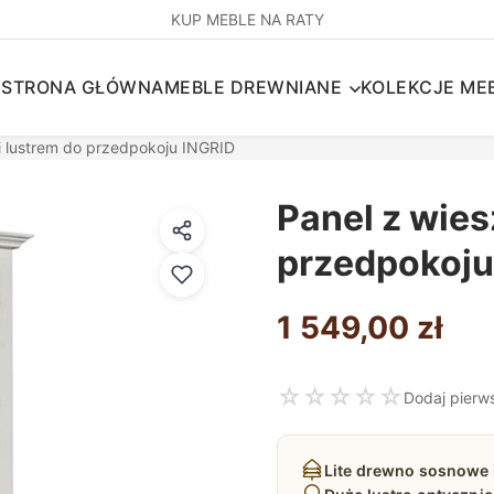
KUP MEBLE NA RATY
STRONA GŁÓWNA
MEBLE DREWNIANE
KOLEKCJE MEB
i lustrem do przedpokoju INGRID
Panel z wies
przedpokoju
1 549,00
zł
☆
☆
☆
☆
☆
Dodaj pierw
Lite drewno sosnowe 