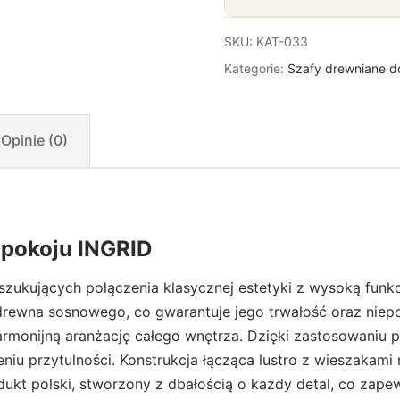
SKU:
KAT-033
Kategorie:
Szafy drewniane d
Opinie (0)
dpokoju INGRID
zukujących połączenia klasycznej estetyki z wysoką funkcj
rewna sosnowego, co gwarantuje jego trwałość oraz niepow
armonijną aranżację całego wnętrza. Dzięki zastosowaniu po
iu przytulności. Konstrukcja łącząca lustro z wieszakami 
dukt polski, stworzony z dbałością o każdy detal, co zapew