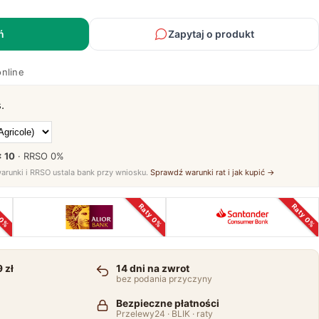
ń
Zapytaj o produkt
online
.
× 10
· RRSO
0%
warunki i RRSO ustala bank przy wniosku.
Sprawdź warunki rat i jak kupić →
 0%
Raty 0%
Raty 0%
 zł
14 dni na zwrot
bez podania przyczyny
Bezpieczne płatności
Przelewy24 · BLIK · raty