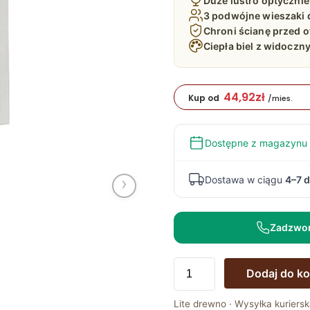
Duże lustro optyczni
3 podwójne wieszaki d
Chroni ścianę przed o
Ciepła biel z widocz
44,92
zł
Kup od
/mies.
Dostępne z magazynu
›
Dostawa w ciągu
4–7 d
Zadzwo
ilość
Dodaj do k
Panel
z
Lite drewno · Wysyłka kuriersk