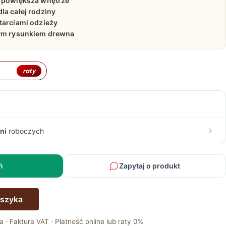
e powiększa wnętrze
la całej rodziny
tarciami odzieży
nym rysunkiem drewna
raty
ni
roboczych
ń
Zapytaj o produkt
oszyka
a · Faktura VAT · Płatność online lub raty 0%