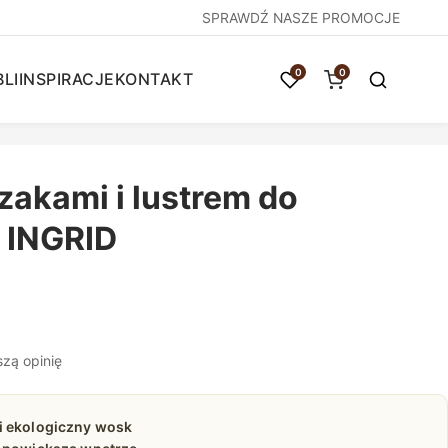
SPRAWDŹ NASZE PROMOCJE
0
0
LI
INSPIRACJE
KONTAKT
zakami i lustrem do
 INGRID
szą opinię
i ekologiczny wosk