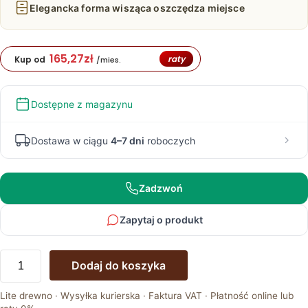
Elegancka forma wisząca oszczędza miejsce
165,27
zł
raty
Kup od
/mies.
Dostępne z magazynu
Dostawa w ciągu
4–7 dni
roboczych
Zadzwoń
Zapytaj o produkt
ilość
Dodaj do koszyka
Wisząca
Szafka
Lite drewno · Wysyłka kurierska · Faktura VAT · Płatność online lub
RTV