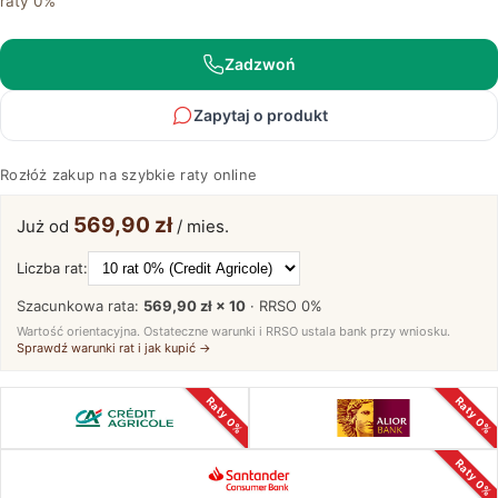
raty 0%
Dębowa
Loftwood
Zadzwoń
Zapytaj o produkt
Rozłóż zakup na szybkie raty online
569,90 zł
Już od
/ mies.
Liczba rat:
Szacunkowa rata:
569,90 zł × 10
· RRSO
0%
Wartość orientacyjna. Ostateczne warunki i RRSO ustala bank przy wniosku.
Sprawdź warunki rat i jak kupić →
Raty 0%
Raty 0%
Raty 0%