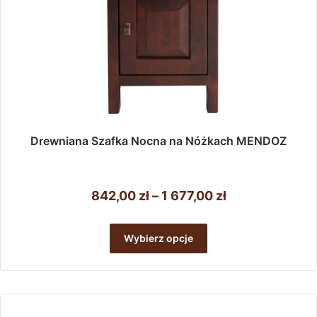
Drewniana Szafka Nocna na Nóżkach MENDOZ
Zakres
842,00
zł
–
1 677,00
zł
cen:
Ten
od
produkt
Wybierz opcje
ma
842,00 zł
wiele
do
wariantów.
1
Opcje
można
677,00 zł