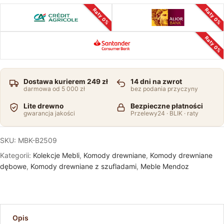
Raty 0%
Raty 0%
Raty 0%
Dostawa kurierem 249 zł
14 dni na zwrot
darmowa od 5 000 zł
bez podania przyczyny
Lite drewno
Bezpieczne płatności
gwarancja jakości
Przelewy24 · BLIK · raty
SKU:
MBK-B2509
Kategorii:
Kolekcje Mebli
,
Komody drewniane
,
Komody drewniane
dębowe
,
Komody drewniane z szufladami
,
Meble Mendoz
Opis