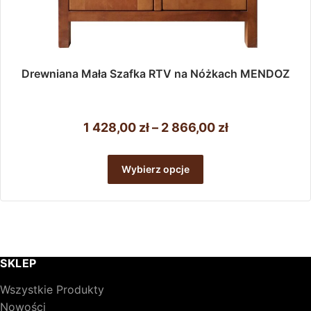
Drewniana Mała Szafka RTV na Nóżkach MENDOZ
Zakres
1 428,00
zł
–
2 866,00
zł
cen:
Ten
od
produkt
Wybierz opcje
ma
1
wiele
428,00 zł
wariantów.
do
Opcje
można
2
wybrać
866,00 zł
SKLEP
na
stronie
Wszystkie Produkty
produktu
Nowości