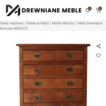
0
0
Sklep meblowy
/
Kolekcje Mebli
/
Meble Mendoz
/ Mała Drewniana
Komoda MENDOZ