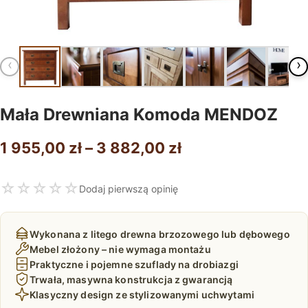
‹
›
Mała Drewniana Komoda MENDOZ
Zakres
1 955,00
zł
–
3 882,00
zł
cen:
☆
☆
☆
☆
☆
Dodaj pierwszą opinię
od
1
Wykonana z litego drewna brzozowego lub dębowego
955,00 zł
Mebel złożony – nie wymaga montażu
Praktyczne i pojemne szuflady na drobiazgi
do
Trwała, masywna konstrukcja z gwarancją
3
Klasyczny design ze stylizowanymi uchwytami