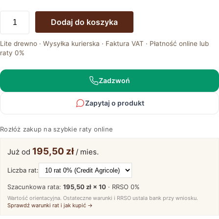
ilość
Dodaj do koszyka
Mała
Drewniana
Lite drewno · Wysyłka kurierska · Faktura VAT · Płatność online lub
Komoda
raty 0%
MENDOZ
Zadzwoń
Zapytaj o produkt
Rozłóż zakup na szybkie raty online
195,50 zł
Już od
/ mies.
Liczba rat:
Szacunkowa rata:
195,50 zł × 10
· RRSO
0%
Wartość orientacyjna. Ostateczne warunki i RRSO ustala bank przy wniosku.
Sprawdź warunki rat i jak kupić →