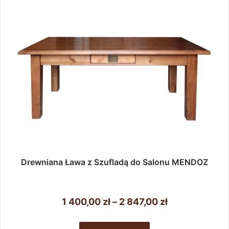
wybrać
na
stronie
produktu
Drewniana Ława z Szufladą do Salonu MENDOZ
Zakres
1 400,00
zł
–
2 847,00
zł
cen:
Ten