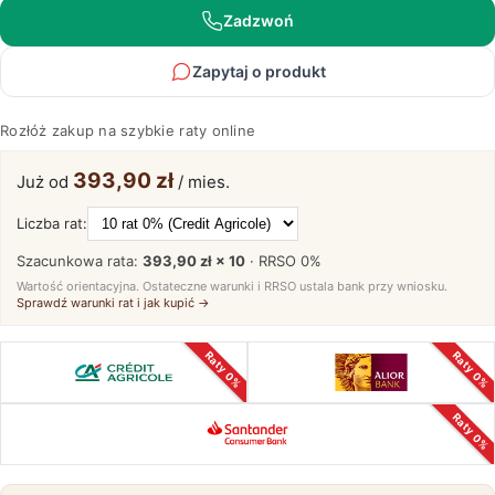
Zadzwoń
Zapytaj o produkt
Rozłóż zakup na szybkie raty online
393,90 zł
Już od
/ mies.
Liczba rat:
Szacunkowa rata:
393,90 zł × 10
· RRSO
0%
Wartość orientacyjna. Ostateczne warunki i RRSO ustala bank przy wniosku.
Sprawdź warunki rat i jak kupić →
Raty 0%
Raty 0%
Raty 0%