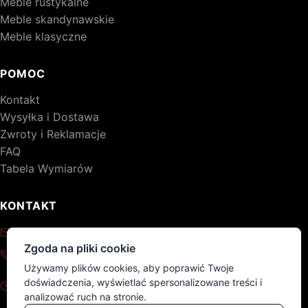
Meble rustykalne
Meble skandynawskie
Meble klasyczne
POMOC
Kontakt
Wysyłka i Dostawa
Zwroty i Reklamacje
FAQ
Tabela Wymiarów
KONTAKT
kontakt@drewniane-meble.pl
Zgoda na pliki cookie
+48 795 776 620
Używamy plików cookies, aby poprawić Twoje
Pon - Pt: 8:00 - 17:00
doświadczenia, wyświetlać spersonalizowane treści i
Sob - Nd: nieczynne
analizować ruch na stronie.