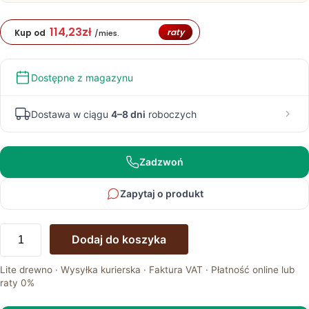
114,23
zł
raty
Kup od
/mies.
Dostępne z magazynu
Dostawa w ciągu
4–8 dni
roboczych
Zadzwoń
Zapytaj o produkt
ilość
Dodaj do koszyka
Komoda
do
Lite drewno · Wysyłka kurierska · Faktura VAT · Płatność online lub
salonu
raty 0%
Sakuro