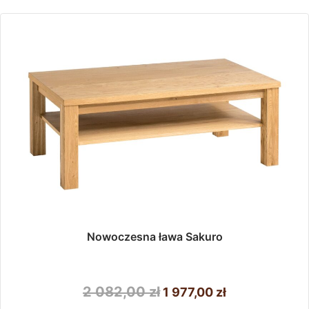
Nowoczesna ława Sakuro
Pierwotna
Aktualna
2 082,00
zł
1 977,00
zł
cena
cena