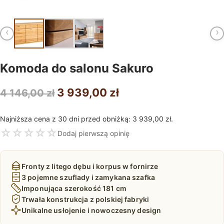
‹
›
Komoda do salonu Sakuro
Pierwotna
Aktualna
3 939,00
zł
4 146,00
zł
cena
cena
Najniższa cena z 30 dni przed obniżką:
3 939,00
zł
.
wynosiła:
wynosi:
☆
☆
☆
☆
☆
Dodaj pierwszą opinię
4
3
146,00 zł.
939,00 zł.
Fronty z litego dębu i korpus w fornirze
3 pojemne szuflady i zamykana szafka
Imponująca szerokość 181 cm
Trwała konstrukcja z polskiej fabryki
Unikalne usłojenie i nowoczesny design