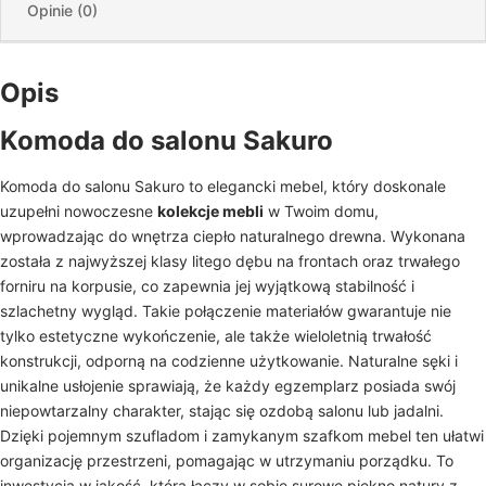
Opinie (0)
Opis
Komoda do salonu Sakuro
Komoda do salonu Sakuro to elegancki mebel, który doskonale
uzupełni nowoczesne
kolekcje mebli
w Twoim domu,
wprowadzając do wnętrza ciepło naturalnego drewna. Wykonana
została z najwyższej klasy litego dębu na frontach oraz trwałego
forniru na korpusie, co zapewnia jej wyjątkową stabilność i
szlachetny wygląd. Takie połączenie materiałów gwarantuje nie
tylko estetyczne wykończenie, ale także wieloletnią trwałość
konstrukcji, odporną na codzienne użytkowanie. Naturalne sęki i
unikalne usłojenie sprawiają, że każdy egzemplarz posiada swój
niepowtarzalny charakter, stając się ozdobą salonu lub jadalni.
Dzięki pojemnym szufladom i zamykanym szafkom mebel ten ułatwi
organizację przestrzeni, pomagając w utrzymaniu porządku. To
inwestycja w jakość, która łączy w sobie surowe piękno natury z