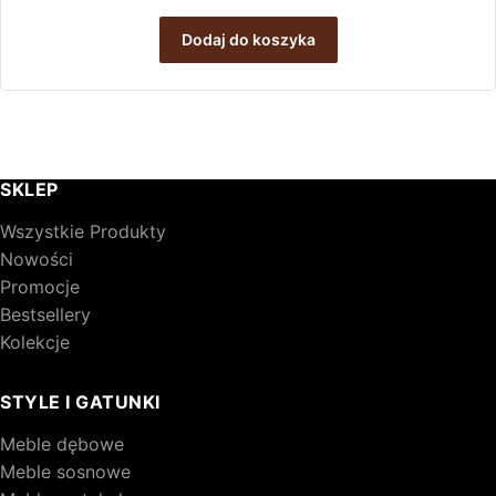
wynosiła:
wynosi:
Dodaj do koszyka
2
1
082,00 zł.
977,00 zł.
SKLEP
Wszystkie Produkty
Nowości
Promocje
Bestsellery
Kolekcje
STYLE I GATUNKI
Meble dębowe
Meble sosnowe