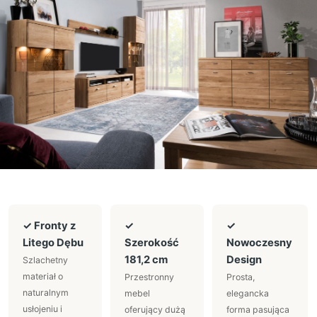
✓ Fronty z
✓
✓
Litego Dębu
Szerokość
Nowoczesny
181,2 cm
Design
Szlachetny
materiał o
Przestronny
Prosta,
naturalnym
mebel
elegancka
usłojeniu i
oferujący dużą
forma pasująca