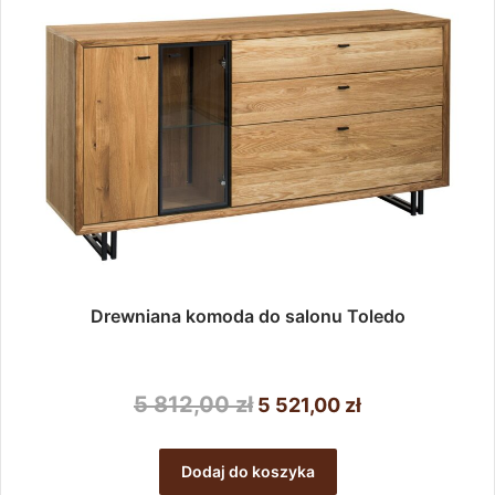
Drewniana komoda do salonu Toledo
Pierwotna
Aktualna
5 812,00
zł
5 521,00
zł
cena
cena
wynosiła:
wynosi:
Dodaj do koszyka
5
5