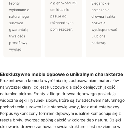
o głębokości 39
Fronty
Eleganckie
cm idealnie
wykonane z
połączenie
pasuje do
naturalnego
drewna i szkła
różnorodnych
surowca
pozwala
pomieszczeń.
gwarantują
wyeksponować
trwałość i
ulubioną
prestiżowy
zastawę.
wygląd.
Ekskluzywne meble dębowe o unikalnym charakterze
Prezentowana komoda wyróżnia się zastosowaniem materiałów
najwyższej klasy, co jest kluczowe dla osób ceniących jakość i
naturalne piękno. Fronty z litego drewna dębowego posiadają
widoczne sęki i rysunek słojów, które są świadectwem naturalnego
pochodzenia surowca i nie stanowią wady, lecz atut estetyczny.
Korpus wykończony fornirem dębowym idealnie komponuje się z
resztą bryły, tworząc spójną całość w kolorze dąb natura. Dzięki
olejowaniu drewno zachowuje swoją strukturę i jest przyjemne w