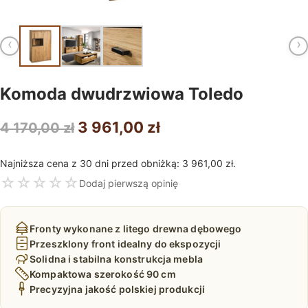
‹
›
Komoda dwudrzwiowa Toledo
Pierwotna
Aktualna
3 961,00
zł
4 170,00
zł
cena
cena
Najniższa cena z 30 dni przed obniżką:
3 961,00
zł
.
wynosiła:
wynosi:
☆
☆
☆
☆
☆
Dodaj pierwszą opinię
4
3
170,00 zł.
961,00 zł.
Fronty wykonane z litego drewna dębowego
Przeszklony front idealny do ekspozycji
Solidna i stabilna konstrukcja mebla
Kompaktowa szerokość 90 cm
Precyzyjna jakość polskiej produkcji