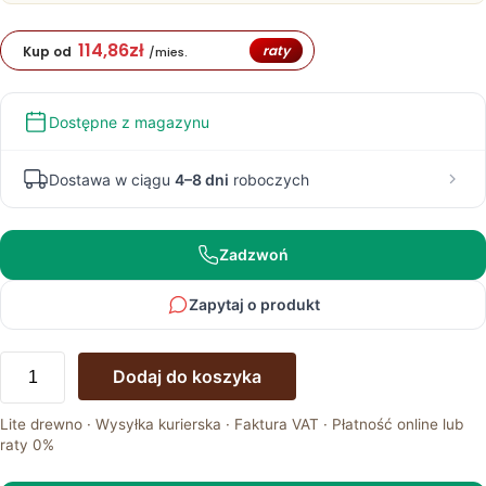
114,86
zł
raty
Kup od
/mies.
Dostępne z magazynu
Dostawa w ciągu
4–8 dni
roboczych
Zadzwoń
Zapytaj o produkt
ilość
Dodaj do koszyka
Komoda
dwudrzwiowa
Lite drewno · Wysyłka kurierska · Faktura VAT · Płatność online lub
Toledo
raty 0%