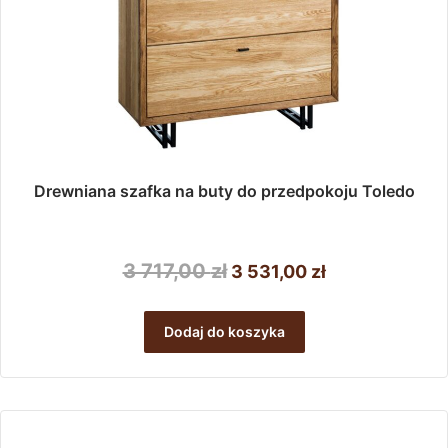
Drewniana szafka na buty do przedpokoju Toledo
Pierwotna
Aktualna
3 717,00
zł
3 531,00
zł
cena
cena
wynosiła:
wynosi:
Dodaj do koszyka
3
3
717,00 zł.
531,00 zł.