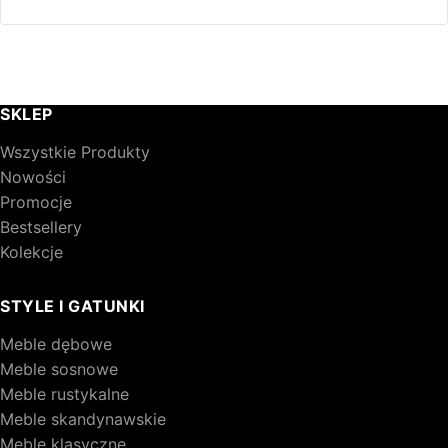
812,00 zł.
521,00 zł.
SKLEP
Wszystkie Produkty
Nowości
Promocje
Bestsellery
Kolekcje
STYLE I GATUNKI
Meble dębowe
Meble sosnowe
Meble rustykalne
Meble skandynawskie
Meble klasyczne