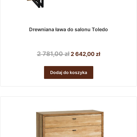
Drewniana ława do salonu Toledo
Pierwotna
Aktualna
2 781,00
zł
2 642,00
zł
cena
cena
wynosiła:
wynosi:
Dodaj do koszyka
2
2
781,00 zł.
642,00 zł.