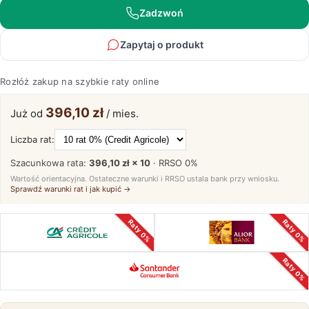
Zadzwoń
Zapytaj o produkt
Rozłóż zakup na szybkie raty online
396,10 zł
Już od
/ mies.
Liczba rat:
Szacunkowa rata:
396,10 zł × 10
· RRSO
0%
Wartość orientacyjna. Ostateczne warunki i RRSO ustala bank przy wniosku.
Sprawdź warunki rat i jak kupić →
Raty 0%
Raty 0%
Raty 0%