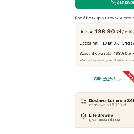
Zadzwo
Classico
Rozłóż zakup na szybkie raty 
138,90 zł
Już od
/ mies
Liczba rat:
Szacunkowa rata:
138,90 zł 
Wartość orientacyjna. Ostateczne 
Raty
Dostawa kurierem 249
darmowa od 5 000 zł
Lite drewno
gwarancja jakości