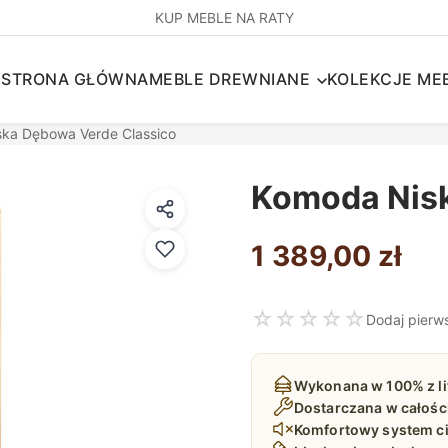
KUP MEBLE NA RATY
STRONA GŁÓWNA
MEBLE DREWNIANE
KOLEKCJE MEB
ka Dębowa Verde Classico
Komoda Nisk
1 389,00
zł
☆
☆
☆
☆
☆
Dodaj pierw
Wykonana w 100% z l
Dostarczana w całośc
Komfortowy system c