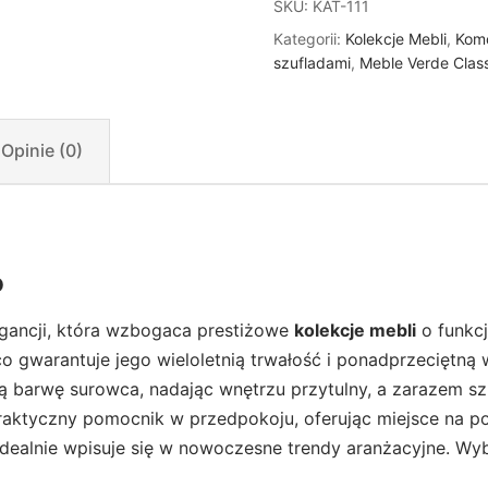
SKU:
KAT-111
Kategorii:
Kolekcje Mebli
,
Kom
szufladami
,
Meble Verde Clas
Opinie (0)
o
gancji, która wzbogaca prestiżowe
kolekcje mebli
o funkcj
o gwarantuje jego wieloletnią trwałość i ponadprzeciętną
tą barwę surowca, nadając wnętrzu przytulny, a zarazem sz
praktyczny pomocnik w przedpokoju, oferując miejsce na po
lnie wpisuje się w nowoczesne trendy aranżacyjne. Wybie