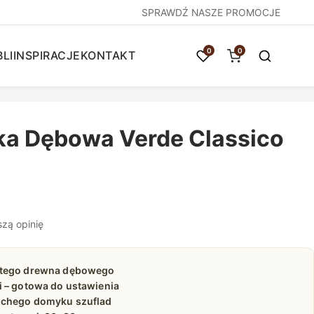
SPRAWDŹ NASZE PROMOCJE
0
0
LI
INSPIRACJE
KONTAKT
a Dębowa Verde Classico
szą opinię
itego drewna dębowego
i – gotowa do ustawienia
ichego domyku szuflad