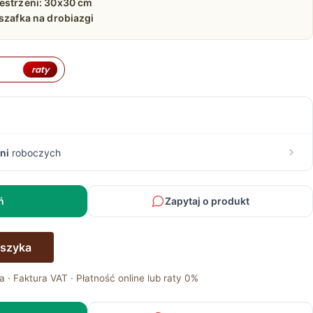
zestrzeni: 30x30 cm
 szafka na drobiazgi
raty
ni
roboczych
ń
Zapytaj o produkt
oszyka
a · Faktura VAT · Płatność online lub raty 0%