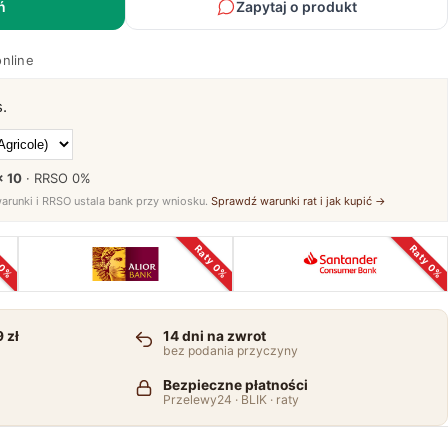
ń
Zapytaj o produkt
online
.
× 10
· RRSO
0%
warunki i RRSO ustala bank przy wniosku.
Sprawdź warunki rat i jak kupić →
 0%
Raty 0%
Raty 0%
 zł
14 dni na zwrot
bez podania przyczyny
Bezpieczne płatności
Przelewy24 · BLIK · raty