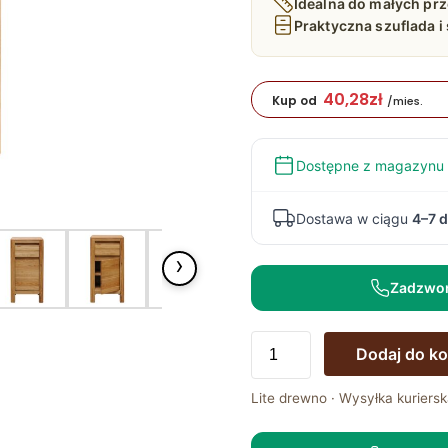
Idealna do małych pr
Praktyczna szuflada i
40,28
zł
Kup od
/mies.
Dostępne z magazynu
Dostawa w ciągu
4–7 d
›
Zadzwo
ilość
Dodaj do k
Komoda
Niska
Lite drewno · Wysyłka kuriersk
Dębowa
Verde