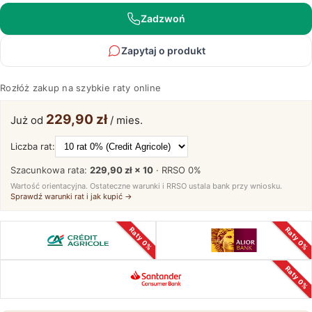
Avero
85
Zadzwoń
Zapytaj o produkt
Rozłóż zakup na szybkie raty online
229,90 zł
Już od
/ mies.
Liczba rat:
Szacunkowa rata:
229,90 zł × 10
· RRSO
0%
Wartość orientacyjna. Ostateczne warunki i RRSO ustala bank przy wniosku.
Sprawdź warunki rat i jak kupić →
Raty 0%
Raty 0%
Raty 0%