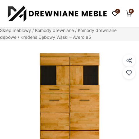
0
0
Sklep meblowy
/
Komody drewniane
/
Komody drewniane
dębowe
/ Kredens Dębowy Wąski – Avero 85