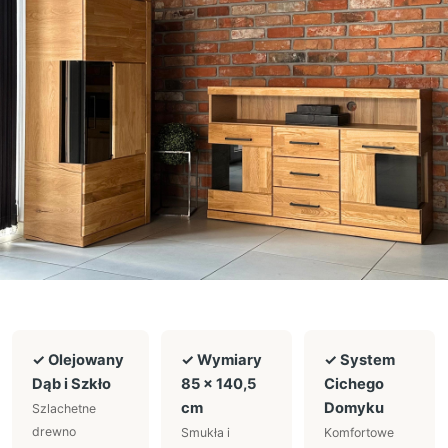
✓ Olejowany
✓ Wymiary
✓ System
Dąb i Szkło
85 × 140,5
Cichego
cm
Domyku
Szlachetne
drewno
Smukła i
Komfortowe