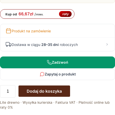
66,67
zł
raty
Kup od
/mies.
Produkt na zamówienie
Dostawa w ciągu
28–35 dni
roboczych
Zadzwoń
Zapytaj o produkt
ilość
Dodaj do koszyka
Kredens
Dębowy
Lite drewno · Wysyłka kurierska · Faktura VAT · Płatność online lub
Wąski
raty 0%
–