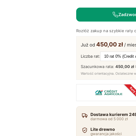
Metalowy
z
Zadzwo
Krzyżakiem
–
Rozłóż zakup na szybkie raty 
Metron
450,00 zł
Już od
/ mie
Liczba rat:
Szacunkowa rata:
450,00 zł 
Wartość orientacyjna. Ostateczne 
Raty
Dostawa kurierem 249
darmowa od 5 000 zł
Lite drewno
gwarancja jakości