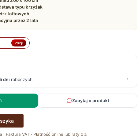
latu 200 x 100 cm
dstawa typu krzyżak
ętrz loftowych
yjna przez 2 lata
raty
e
5 dni
roboczych
ń
Zapytaj o produkt
oszyka
a · Faktura VAT · Płatność online lub raty 0%