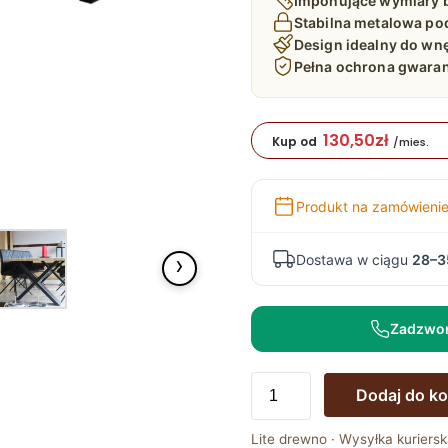
Imponujące wymiary b
Stabilna metalowa po
Design idealny do wn
Pełna ochrona gwaranc
130,50
zł
Kup od
/mies.
Produkt na zamówieni
›
Dostawa w ciągu
28–3
Zadzwo
ilość
Dodaj do k
Stół
Dębowo-
Lite drewno · Wysyłka kuriersk