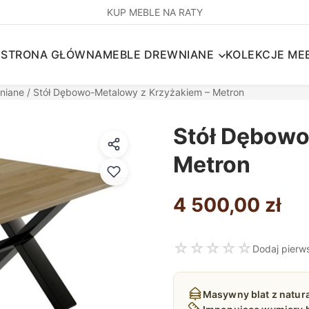
KUP MEBLE NA RATY
STRONA GŁÓWNA
MEBLE DREWNIANE
KOLEKCJE MEB
niane
/ Stół Dębowo-Metalowy z Krzyżakiem – Metron
Stół Dębowo
Metron
4 500,00
zł
☆
☆
☆
☆
☆
Dodaj pierw
Masywny blat z natu