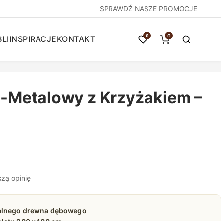
SPRAWDŹ NASZE PROMOCJE
0
0
LI
INSPIRACJE
KONTAKT
-Metalowy z Krzyżakiem –
szą opinię
ralnego drewna dębowego