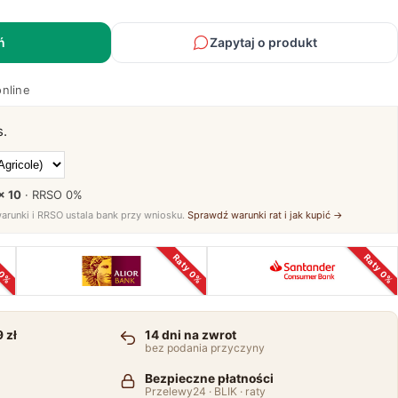
ń
Zapytaj o produkt
online
s.
× 10
· RRSO
0%
warunki i RRSO ustala bank przy wniosku.
Sprawdź warunki rat i jak kupić →
 0%
Raty 0%
Raty 0%
 zł
14 dni na zwrot
bez podania przyczyny
Bezpieczne płatności
Przelewy24 · BLIK · raty