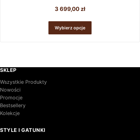
3 699,00
zł
Ten
produkt
Wybierz opcje
ma
wiele
wariantów.
Opcje
można
wybrać
SKLEP
na
stronie
Wszystkie Produkty
produktu
Nowości
Promocje
Bestsellery
Kolekcje
STYLE I GATUNKI