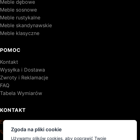
Meble dębowe
Meble sosnowe
Meble rustykalne
Meble skandynawskie
Meble klasyczne
POMOC
Kontakt
Wysyłka i Dostawa
Zwroty i Reklamacje
FAQ
Tabela Wymiarów
KONTAKT
kontakt@drewniane-meble.pl
Zgoda na pliki cookie
+48 795 776 620
Używamy plików cookies, aby poprawić Twoje