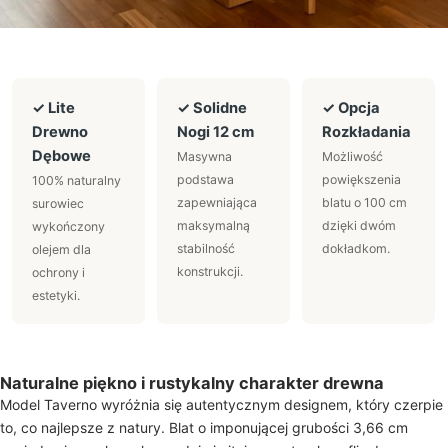
✓ Lite
✓ Solidne
✓ Opcja
Drewno
Nogi 12 cm
Rozkładania
Dębowe
Masywna
Możliwość
podstawa
powiększenia
100% naturalny
zapewniająca
blatu o 100 cm
surowiec
maksymalną
dzięki dwóm
wykończony
stabilność
dokładkom.
olejem dla
konstrukcji.
ochrony i
estetyki.
Naturalne piękno i rustykalny charakter drewna
Model Taverno wyróżnia się autentycznym designem, który czerpie
to, co najlepsze z natury. Blat o imponującej grubości 3,66 cm