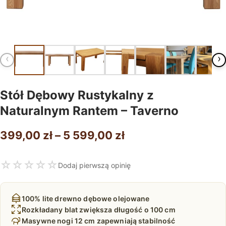
‹
›
Stół Dębowy Rustykalny z
Naturalnym Rantem – Taverno
Zakres
399,00
zł
–
5 599,00
zł
cen:
☆
☆
☆
☆
☆
Dodaj pierwszą opinię
od
399,00 zł
100% lite drewno dębowe olejowane
do
Rozkładany blat zwiększa długość o 100 cm
Masywne nogi 12 cm zapewniają stabilność
5