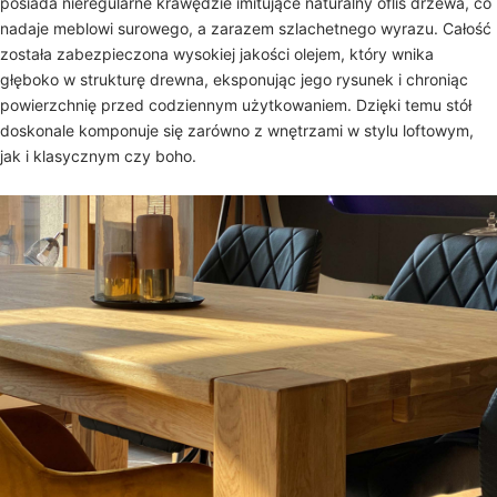
posiada nieregularne krawędzie imitujące naturalny oflis drzewa, co
nadaje meblowi surowego, a zarazem szlachetnego wyrazu. Całość
została zabezpieczona wysokiej jakości olejem, który wnika
głęboko w strukturę drewna, eksponując jego rysunek i chroniąc
powierzchnię przed codziennym użytkowaniem. Dzięki temu stół
doskonale komponuje się zarówno z wnętrzami w stylu loftowym,
jak i klasycznym czy boho.