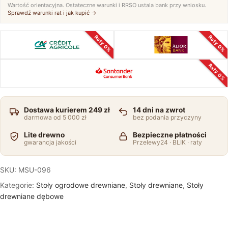
Wartość orientacyjna. Ostateczne warunki i RRSO ustala bank przy wniosku.
Sprawdź warunki rat i jak kupić →
Raty 0%
Raty 0%
Raty 0%
Dostawa kurierem 249 zł
14 dni na zwrot
darmowa od 5 000 zł
bez podania przyczyny
Lite drewno
Bezpieczne płatności
gwarancja jakości
Przelewy24 · BLIK · raty
SKU:
MSU-096
Kategorie:
Stoły ogrodowe drewniane
,
Stoły drewniane
,
Stoły
drewniane dębowe