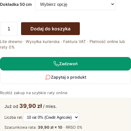
Dokładka 50 cm
ilość
Dodaj do koszyka
Stół
Dębowy
Lite drewno · Wysyłka kurierska · Faktura VAT · Płatność online lub
Rustykalny
raty 0%
z
Naturalnym
Rantem
Zadzwoń
–
Taverno
Zapytaj o produkt
Rozłóż zakup na szybkie raty online
39,90 zł
Już od
/ mies.
Liczba rat:
Szacunkowa rata:
39,90 zł × 10
· RRSO
0%