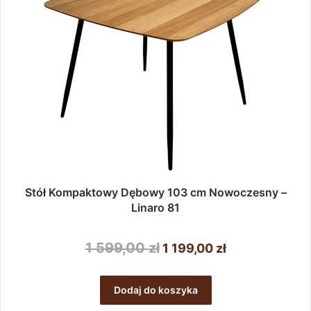
Stół Kompaktowy Dębowy 103 cm Nowoczesny –
Linaro 81
Pierwotna
Aktualna
1 599,00
zł
1 199,00
zł
cena
cena
wynosiła:
wynosi:
Dodaj do koszyka
1
1