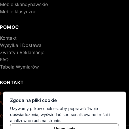
Meble skandynawskie
Meble klasyczne
POMOC
Kontakt
Wysyłka i Dostawa
Zwroty i Reklamacje
FAQ
Tabela Wymiarów
KONTAKT
kontakt@drewniane-meble.pl
Zgoda na pliki cookie
+48 795 776 620
Używamy plików cookies, aby poprawić Twoje
Pon - Pt: 8:00 - 17:00
doświadczenia, wyświetlać spersonalizowane treści i
Sob - Nd: nieczynne
analizować ruch na stronie.
Ustawienia