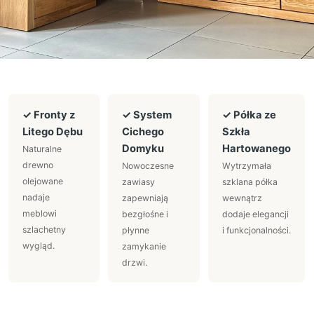
✓ Fronty z
✓ System
✓ Półka ze
Litego Dębu
Cichego
Szkła
Domyku
Hartowanego
Naturalne
drewno
Nowoczesne
Wytrzymała
olejowane
zawiasy
szklana półka
nadaje
zapewniają
wewnątrz
meblowi
bezgłośne i
dodaje elegancji
szlachetny
płynne
i funkcjonalności.
wygląd.
zamykanie
drzwi.