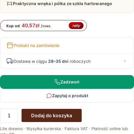
Praktyczna wnęka i półka ze szkła hartowanego
40,57
zł
raty
Kup od
/mies.
Produkt na zamówienie
Dostawa w ciągu
28–35 dni
roboczych
Zadzwoń
Zapytaj o produkt
ilość
Dodaj do koszyka
Wąska
Komoda
Lite drewno · Wysyłka kurierska · Faktura VAT · Płatność online lub
Drewniana