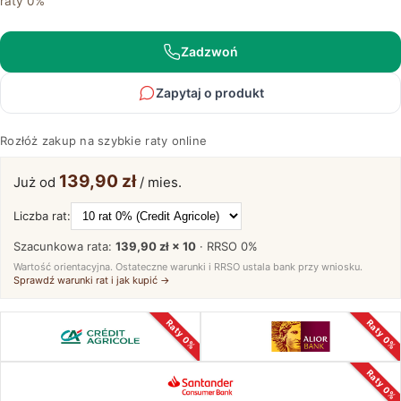
raty 0%
45
cm
–
Zadzwoń
Avero
05
Zapytaj o produkt
Rozłóż zakup na szybkie raty online
139,90 zł
Już od
/ mies.
Liczba rat:
Szacunkowa rata:
139,90 zł × 10
· RRSO
0%
Wartość orientacyjna. Ostateczne warunki i RRSO ustala bank przy wniosku.
Sprawdź warunki rat i jak kupić →
Raty 0%
Raty 0%
Raty 0%