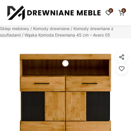
0
0
Sklep meblowy
/
Komody drewniane
/
Komody drewniane z
szufladami
/ Wąska Komoda Drewniana 45 cm – Avero 05