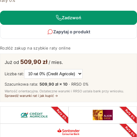
raty 0%
cm
tabacco
210
Zadzwoń
cm
Basic
Zapytaj o produkt
Rozłóż zakup na szybkie raty online
509,90 zł
Już od
/ mies.
Liczba rat:
Szacunkowa rata:
509,90 zł × 10
· RRSO
0%
Wartość orientacyjna. Ostateczne warunki i RRSO ustala bank przy wniosku.
Sprawdź warunki rat i jak kupić →
Raty 0%
Raty 0%
Raty 0%