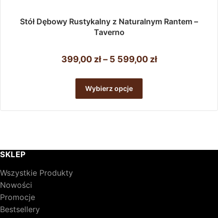
Stół Dębowy Rustykalny z Naturalnym Rantem –
Taverno
Zakres
399,00
zł
–
5 599,00
zł
cen:
Ten
od
produkt
Wybierz opcje
ma
399,00 zł
wiele
do
wariantów.
5
Opcje
można
599,00 zł
wybrać
SKLEP
na
stronie
Wszystkie Produkty
produktu
Nowości
Promocje
Bestsellery