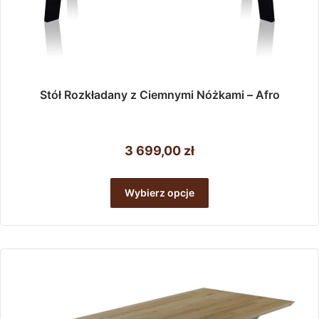
Stół Rozkładany z Ciemnymi Nóżkami – Afro
3 699,00
zł
Ten
produkt
Wybierz opcje
ma
wiele
wariantów.
Opcje
można
wybrać
na
stronie