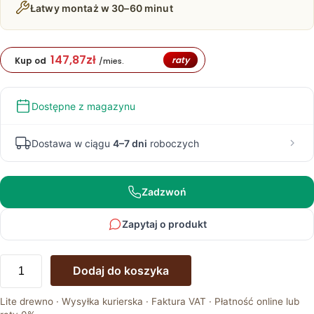
Łatwy montaż w 30–60 minut
147,87
zł
raty
Kup od
/mies.
Dostępne z magazynu
Dostawa w ciągu
4–7 dni
roboczych
Zadzwoń
Zapytaj o produkt
ilość
Dodaj do koszyka
Dębowy
stół
Lite drewno · Wysyłka kurierska · Faktura VAT · Płatność online lub
110