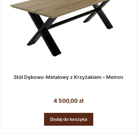
produktu
Stół Dębowo-Metalowy z Krzyżakiem – Metron
4 500,00
zł
Dodaj do koszyka