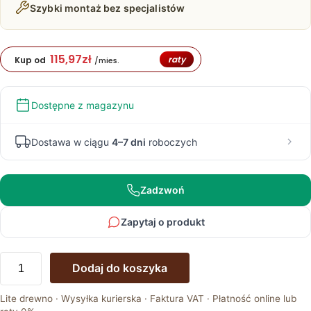
Szybki montaż bez specjalistów
115,97
zł
raty
Kup od
/mies.
Dostępne z magazynu
Dostawa w ciągu
4–7 dni
roboczych
Zadzwoń
Zapytaj o produkt
ilość
Dodaj do koszyka
Dębowy
stół
Lite drewno · Wysyłka kurierska · Faktura VAT · Płatność online lub
90