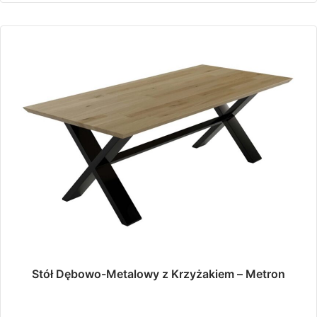
do
wariantów.
5
Opcje
można
599,00 zł
wybrać
na
stronie
produktu
Stół Dębowo-Metalowy z Krzyżakiem – Metron