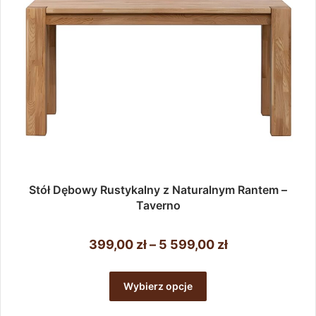
Stół Dębowy Rustykalny z Naturalnym Rantem –
Taverno
Zakres
399,00
zł
–
5 599,00
zł
cen:
Ten
od
produkt
Wybierz opcje
ma
399,00 zł
wiele