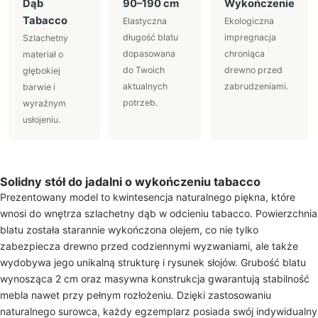
Dąb
90–190 cm
Wykończenie
Tabacco
Elastyczna
Ekologiczna
długość blatu
impregnacja
Szlachetny
dopasowana
chroniąca
materiał o
do Twoich
drewno przed
głębokiej
aktualnych
zabrudzeniami.
barwie i
potrzeb.
wyraźnym
usłojeniu.
Solidny stół do jadalni o wykończeniu tabacco
Prezentowany model to kwintesencja naturalnego piękna, które
wnosi do wnętrza szlachetny dąb w odcieniu tabacco. Powierzchnia
blatu została starannie wykończona olejem, co nie tylko
zabezpiecza drewno przed codziennymi wyzwaniami, ale także
wydobywa jego unikalną strukturę i rysunek słojów. Grubość blatu
wynosząca 2 cm oraz masywna konstrukcja gwarantują stabilność
mebla nawet przy pełnym rozłożeniu. Dzięki zastosowaniu
naturalnego surowca, każdy egzemplarz posiada swój indywidualny