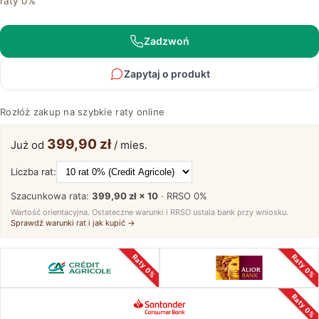
raty 0%
cm
tabacco
190
Zadzwoń
cm
Basic
Zapytaj o produkt
Rozłóż zakup na szybkie raty online
399,90 zł
Już od
/ mies.
Liczba rat:
Szacunkowa rata:
399,90 zł × 10
· RRSO
0%
Wartość orientacyjna. Ostateczne warunki i RRSO ustala bank przy wniosku.
Sprawdź warunki rat i jak kupić →
Raty 0%
Raty 0%
Raty 0%