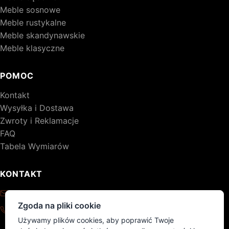
Meble sosnowe
Meble rustykalne
Meble skandynawskie
Meble klasyczne
POMOC
Kontakt
Wysyłka i Dostawa
Zwroty i Reklamacje
FAQ
Tabela Wymiarów
KONTAKT
kontakt@drewniane-meble.pl
Zgoda na pliki cookie
+48 795 776 620
Używamy plików cookies, aby poprawić Twoje
Pon - Pt: 8:00 - 17:00