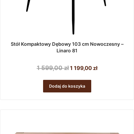
Stół Kompaktowy Dębowy 103 cm Nowoczesny –
Linaro 81
Pierwotna
Aktualna
1 599,00
zł
1 199,00
zł
cena
cena
wynosiła:
wynosi:
Dodaj do koszyka
1
1
599,00 zł.
199,00 zł.