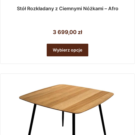
Stół Rozkładany z Ciemnymi Nóżkami – Afro
3 699,00
zł
Ten
produkt
Wybierz opcje
ma
wiele
wariantów.
Opcje
można
wybrać
na
stronie
produktu