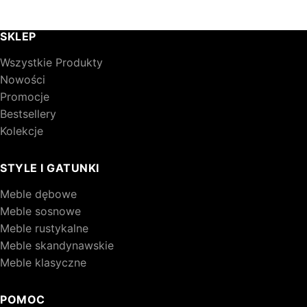
SKLEP
Wszystkie Produkty
Nowości
Promocje
Bestsellery
Kolekcje
STYLE I GATUNKI
Meble dębowe
Meble sosnowe
Meble rustykalne
Meble skandynawskie
Meble klasyczne
POMOC