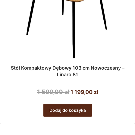
Stół Kompaktowy Dębowy 103 cm Nowoczesny –
Linaro 81
Pierwotna
Aktualna
1 599,00
zł
1 199,00
zł
cena
cena
wynosiła:
wynosi:
Dodaj do koszyka
1
1
599,00 zł.
199,00 zł.