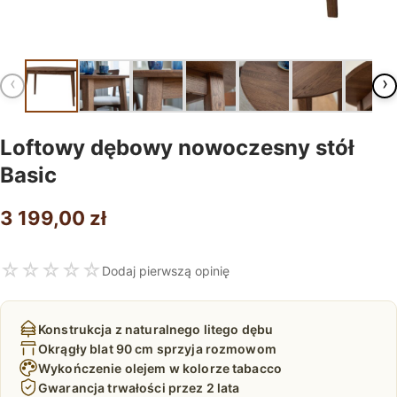
‹
›
Loftowy dębowy nowoczesny stół
Basic
3 199,00
zł
☆
☆
☆
☆
☆
Dodaj pierwszą opinię
Konstrukcja z naturalnego litego dębu
Okrągły blat 90 cm sprzyja rozmowom
Wykończenie olejem w kolorze tabacco
Gwarancja trwałości przez 2 lata