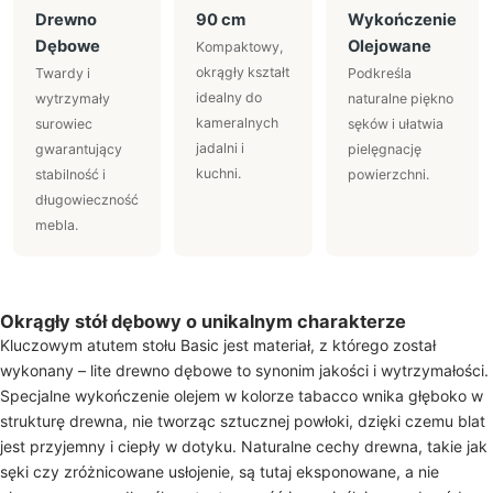
Drewno
90 cm
Wykończenie
Dębowe
Olejowane
Kompaktowy,
okrągły kształt
Twardy i
Podkreśla
idealny do
wytrzymały
naturalne piękno
kameralnych
surowiec
sęków i ułatwia
jadalni i
gwarantujący
pielęgnację
kuchni.
stabilność i
powierzchni.
długowieczność
mebla.
Okrągły stół dębowy o unikalnym charakterze
Kluczowym atutem stołu Basic jest materiał, z którego został
wykonany – lite drewno dębowe to synonim jakości i wytrzymałości.
Specjalne wykończenie olejem w kolorze tabacco wnika głęboko w
strukturę drewna, nie tworząc sztucznej powłoki, dzięki czemu blat
jest przyjemny i ciepły w dotyku. Naturalne cechy drewna, takie jak
sęki czy zróżnicowane usłojenie, są tutaj eksponowane, a nie