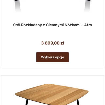
Stół Rozkładany z Ciemnymi Nóżkami – Afro
3 699,00
zł
Ten
produkt
Wybierz opcje
ma
wiele
wariantów.
Opcje
można
wybrać
na
stronie
produktu