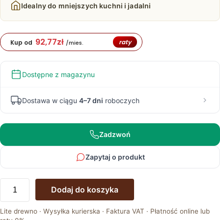
Idealny do mniejszych kuchni i jadalni
92,77
zł
raty
Kup od
/mies.
Dostępne z magazynu
Dostawa w ciągu
4–7 dni
roboczych
Zadzwoń
Zapytaj o produkt
ilość
Dodaj do koszyka
Loftowy
dębowy
Lite drewno · Wysyłka kurierska · Faktura VAT · Płatność online lub
nowoczesny