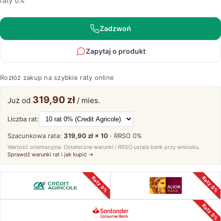
raty 0%
stół
Basic
Zadzwoń
Zapytaj o produkt
Rozłóż zakup na szybkie raty online
319,90 zł
Już od
/ mies.
Liczba rat:
Szacunkowa rata:
319,90 zł × 10
· RRSO
0%
Wartość orientacyjna. Ostateczne warunki i RRSO ustala bank przy wniosku.
Sprawdź warunki rat i jak kupić →
Raty 0%
Raty 0%
Raty 0%