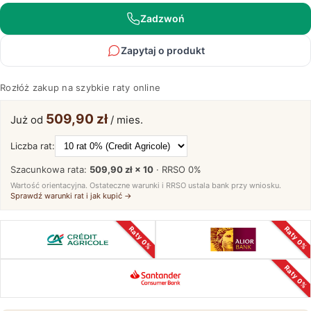
Zadzwoń
Zapytaj o produkt
Rozłóż zakup na szybkie raty online
509,90 zł
Już od
/ mies.
Liczba rat:
Szacunkowa rata:
509,90 zł × 10
· RRSO
0%
Wartość orientacyjna. Ostateczne warunki i RRSO ustala bank przy wniosku.
Sprawdź warunki rat i jak kupić →
Raty 0%
Raty 0%
Raty 0%