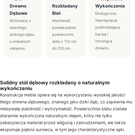
Drewno
Rozkładany
Wykończenie
Dębowe
Blat
Ekologiczna
impregnacja
Wykonany z
Możliwość
podkreślająca
twardego
powiększenia
barwę i
dzikiego dębu
powierzchni
chroniąca
o unikalnym
stołu z 110 cm
drewno.
usłojeniu.
do 210 cm.
Solidny stół dębowy rozkładany o naturalnym
wykończeniu
Konstrukcja mebla opiera się na wykorzystaniu wysokiej jakości
litego drewna dębowego, znanego jako dziki dąb, co zapewnia mu
niebywałą stabilność i wytrzymałość. Powierzchnia blatu została
starannie wykończona naturalnym olejem, który nie tylko
zabezpiecza materiał przed wilgocią i zabrudzeniami, ale także
eksponuje piękno surowca, w tym jego charakterystyczne sęki.