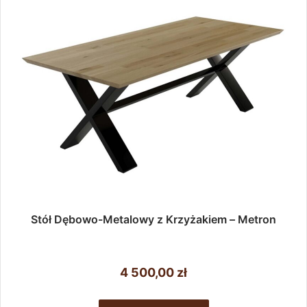
wybrać
na
stronie
produktu
Stół Dębowo-Metalowy z Krzyżakiem – Metron
4 500,00
zł