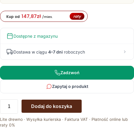
147,87
zł
raty
Kup od
/mies.
Dostępne z magazynu
Dostawa w ciągu
4–7 dni
roboczych
Zadzwoń
Zapytaj o produkt
ilość
Dodaj do koszyka
Okrągły
Rozkładany
Lite drewno · Wysyłka kurierska · Faktura VAT · Płatność online lub
Stół
raty 0%
Basic