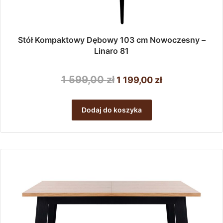
Stół Kompaktowy Dębowy 103 cm Nowoczesny –
Linaro 81
Pierwotna
Aktualna
1 599,00
zł
1 199,00
zł
cena
cena
wynosiła:
wynosi:
Dodaj do koszyka
1
1
599,00 zł.
199,00 zł.