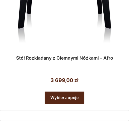
Stół Rozkładany z Ciemnymi Nóżkami – Afro
3 699,00
zł
Ten
produkt
Wybierz opcje
ma
wiele
wariantów.
Opcje
można