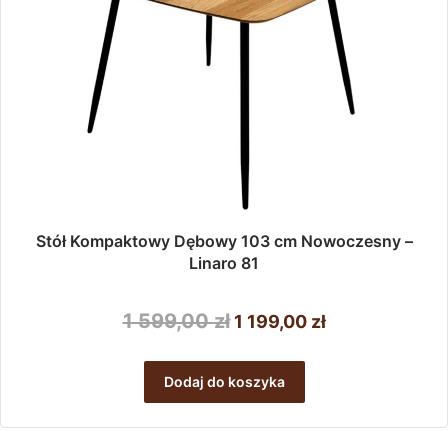
Stół Kompaktowy Dębowy 103 cm Nowoczesny –
Linaro 81
Pierwotna
Aktualna
1 599,00
zł
1 199,00
zł
cena
cena
wynosiła:
wynosi:
Dodaj do koszyka
1
1
599,00 zł.
199,00 zł.