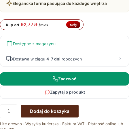
Elegancka forma pasująca do każdego wnętrza
92,77
zł
raty
Kup od
/mies.
Dostępne z magazynu
Dostawa w ciągu
4–7 dni
roboczych
Zadzwoń
Zapytaj o produkt
ilość
Dodaj do koszyka
Rozsuwany
Stół
Lite drewno · Wysyłka kurierska · Faktura VAT · Płatność online lub
Dębowy