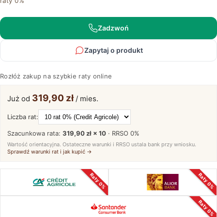
raty 0%
Okrągły
Basic
Zadzwoń
Zapytaj o produkt
Rozłóż zakup na szybkie raty online
319,90 zł
Już od
/ mies.
Liczba rat:
Szacunkowa rata:
319,90 zł × 10
· RRSO
0%
Wartość orientacyjna. Ostateczne warunki i RRSO ustala bank przy wniosku.
Sprawdź warunki rat i jak kupić →
Raty 0%
Raty 0%
Raty 0%