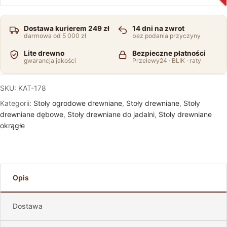
Dostawa kurierem 249 zł
14 dni na zwrot
darmowa od 5 000 zł
bez podania przyczyny
Lite drewno
Bezpieczne płatności
gwarancja jakości
Przelewy24 · BLIK · raty
SKU:
KAT-178
Kategorii:
Stoły ogrodowe drewniane
,
Stoły drewniane
,
Stoły
drewniane dębowe
,
Stoły drewniane do jadalni
,
Stoły drewniane
okrągłe
Opis
Dostawa