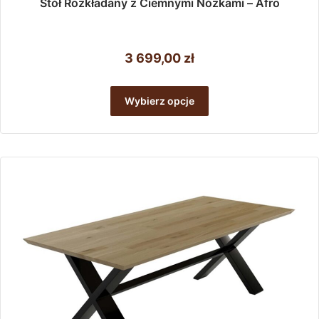
Stół Rozkładany z Ciemnymi Nóżkami – Afro
3 699,00
zł
Ten
produkt
Wybierz opcje
ma
wiele
wariantów.
Opcje
można
wybrać
na
stronie
produktu