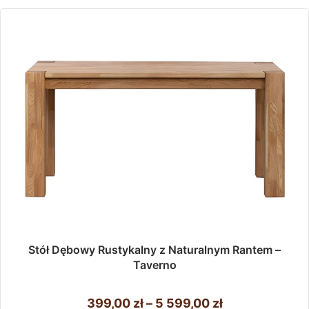
Stół Dębowy Rustykalny z Naturalnym Rantem –
Taverno
Zakres
399,00
zł
–
5 599,00
zł