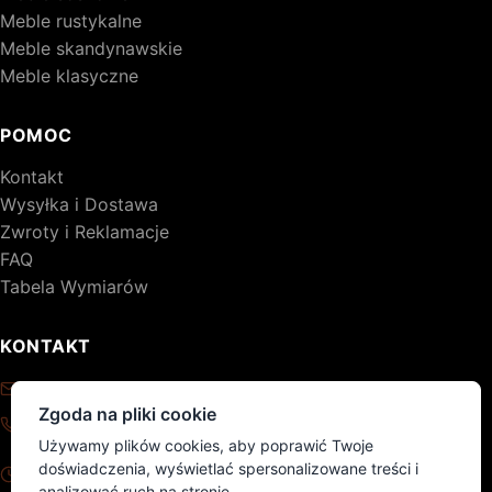
Meble rustykalne
Meble skandynawskie
Meble klasyczne
POMOC
Kontakt
Wysyłka i Dostawa
Zwroty i Reklamacje
FAQ
Tabela Wymiarów
KONTAKT
kontakt@drewniane-meble.pl
Zgoda na pliki cookie
+48 795 776 620
Używamy plików cookies, aby poprawić Twoje
Pon - Pt: 8:00 - 17:00
doświadczenia, wyświetlać spersonalizowane treści i
Sob - Nd: nieczynne
analizować ruch na stronie.