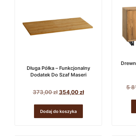
wariantów.
5
Opcje
281,00 zł
można
wybrać
na
stronie
produktu
Drewn
Długa Półka – Funkcjonalny
Dodatek Do Szaf Maseri
5 8
Pierwotna
Aktualna
373,00
zł
354,00
zł
cena
cena
wynosiła:
wynosi:
Dodaj do koszyka
373,00 zł.
354,00 zł.