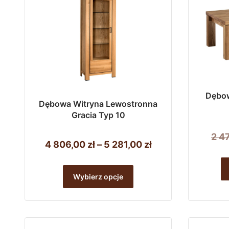
Dębow
Dębowa Witryna Lewostronna
Gracia Typ 10
2 4
Zakres
4 806,00
zł
–
5 281,00
zł
cen:
Ten
od
Wybierz opcje
produkt
4
ma
806,00 zł
wiele
do