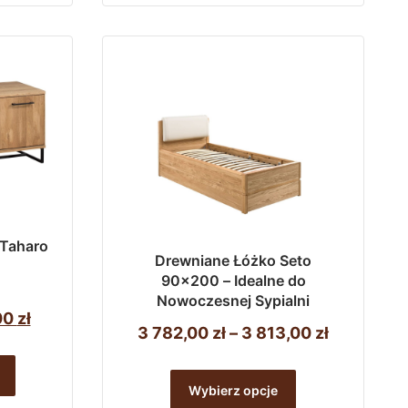
zł.
525,00 zł.
do
wiele
1
wariantów.
677,00 zł
Opcje
można
wybrać
na
stronie
produktu
 Taharo
Drewniane Łóżko Seto
90×200 – Idealne do
Nowoczesnej Sypialni
tna
Aktualna
00
zł
Zakres
3 782,00
zł
–
3 813,00
zł
cena
cen:
Ten
a:
wynosi:
od
Wybierz opcje
produkt
3