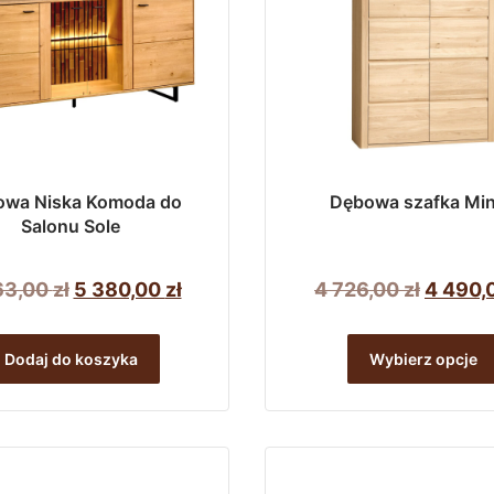
owa Niska Komoda do
Dębowa szafka Mi
Salonu Sole
Pierwotna
Aktualna
Pierwo
63,00
zł
5 380,00
zł
4 726,00
zł
4 490,
cena
cena
cena
wynosiła:
wynosi:
wynosi
Dodaj do koszyka
Wybierz opcje
5
5
4
663,00 zł.
380,00 zł.
726,00 