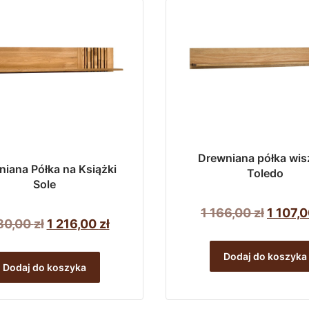
Drewniana półka wis
iana Półka na Książki
Toledo
Sole
Pierwo
1 166,00
zł
1 107,
Pierwotna
Aktualna
80,00
zł
1 216,00
zł
cena
cena
cena
wynosi
Dodaj do koszyka
wynosiła:
wynosi:
Dodaj do koszyka
1
1
1
166,00 