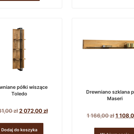
5
5
ma
161,00 z
290,00 zł.
026,00 zł.
wiele
wariantów.
Opcje
można
wybrać
na
stronie
produktu
wniane półki wiszące
Drewniano szklana p
Toledo
Maseri
Pierwotna
Aktualna
81,00
zł
2 072,00
zł
Pierwo
1 166,00
zł
1 108,
cena
cena
cena
wynosiła:
wynosi:
Dodaj do koszyka