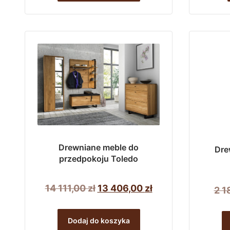
4
4
727,00 zł.
490,00 zł.
Drewniane meble do
Dre
przedpokoju Toledo
Pierwotna
Aktualna
14 111,00
zł
13 406,00
zł
2 1
cena
cena
wynosiła:
wynosi:
Dodaj do koszyka