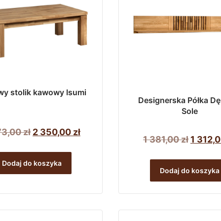
y stolik kawowy Isumi
Designerska Półka D
Sole
Pierwotna
Aktualna
73,00
zł
2 350,00
zł
Pierwo
1 381,00
zł
1 312,
cena
cena
cena
wynosiła:
wynosi:
Dodaj do koszyka
wynosi
Dodaj do koszyka
2
2
1
473,00 zł.
350,00 zł.
381,00 