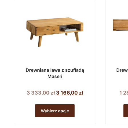
Drewniana ława z szufladą
Drewn
Maseri
Pierwotna
Aktualna
3 333,00
zł
3 166,00
zł
1 2
cena
cena
Ten
wynosiła:
wynosi:
Wybierz opcje
produkt
3
3
ma