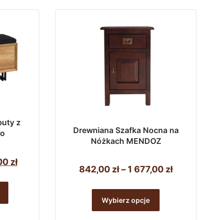
744,00 zł
wiele
do
wariantów.
5
Opcje
233,00 zł
można
wybrać
na
stronie
produktu
buty z
Drewniana Szafka Nocna na
do
Nóżkach MENDOZ
tna
Aktualna
00
zł
Zakres
842,00
zł
–
1 677,00
zł
cena
cen:
Ten
ła:
wynosi:
od
Wybierz opcje
produkt
2
842,00 zł
ma