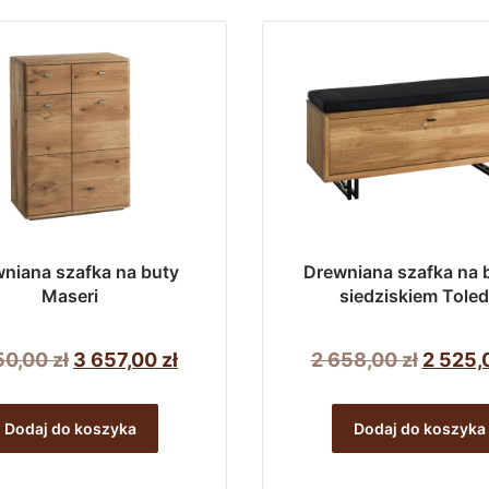
280,00 zł.
216,00 zł.
niana szafka na buty
Drewniana szafka na 
Maseri
siedziskiem Tole
Pierwotna
Aktualna
Pierwo
50,00
zł
3 657,00
zł
2 658,00
zł
2 525,
cena
cena
cena
wynosiła:
wynosi:
wynosi
Dodaj do koszyka
Dodaj do koszyka
3
3
2