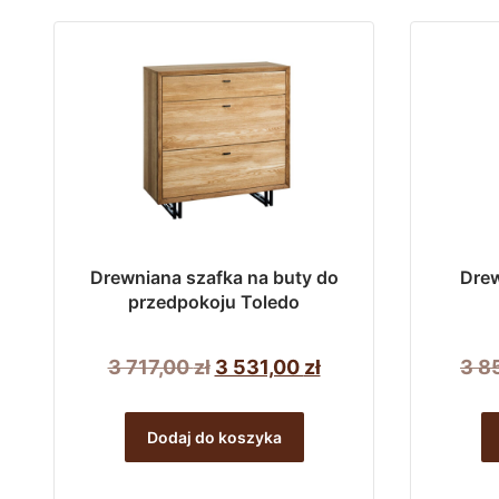
333,00 zł.
166,00 zł.
wiele
wariantów.
Opcje
można
wybrać
na
stronie
produktu
Drewniana szafka na buty do
Drew
przedpokoju Toledo
Pierwotna
Aktualna
3 717,00
zł
3 531,00
zł
3 8
cena
cena
wynosiła:
wynosi:
Dodaj do koszyka
3
3