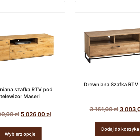
850,00 zł.
657,00 zł.
658,00 
Drewniana Szafka RTV
niana szafka RTV pod
telewizor Maseri
Pierwo
3 161,00
zł
3 003,
Pierwotna
Aktualna
90,00
zł
5 026,00
zł
cena
cena
cena
Ten
wynosił
Dodaj do koszyka
wynosiła:
wynosi:
Wybierz opcje
produkt
3