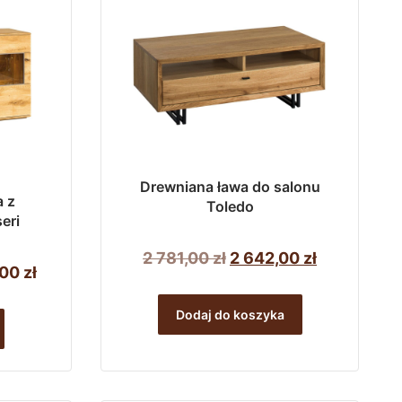
Drewniana ława do salonu
 z
Toledo
eri
Pierwotna
Aktualna
2 781,00
zł
2 642,00
zł
Zakres
,00
zł
cena
cena
cen:
Ten
wynosiła:
wynosi:
Dodaj do koszyka
od
produkt
2
2
7
ma
781,00 zł.
642,00 zł.
480,00 zł
wiele