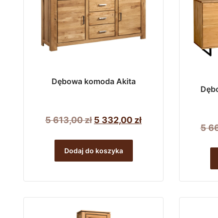
Dębowa komoda Akita
Dęb
Pierwotna
Aktualna
5 613,00
zł
5 332,00
zł
5 6
cena
cena
wynosiła:
wynosi:
Dodaj do koszyka
5
5
613,00 zł.
332,00 zł.