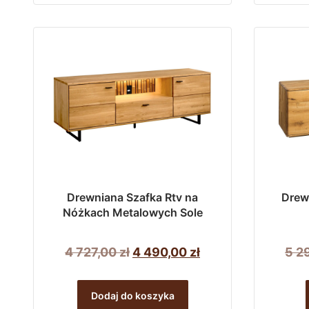
717,00 zł.
531,00 zł.
Drewniana Szafka Rtv na
Drew
Nóżkach Metalowych Sole
Pierwotna
Aktualna
4 727,00
zł
4 490,00
zł
5 2
cena
cena
wynosiła:
wynosi:
Dodaj do koszyka