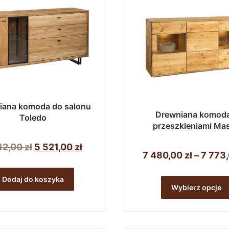
iana komoda do salonu
Drewniana komoda
Toledo
przeszkleniami Mas
Pierwotna
Aktualna
12,00
zł
5 521,00
zł
7 480,00
zł
–
7 773
cena
cena
wynosiła:
wynosi:
Dodaj do koszyka
Wybierz opcje
5
5
812,00 zł.
521,00 zł.